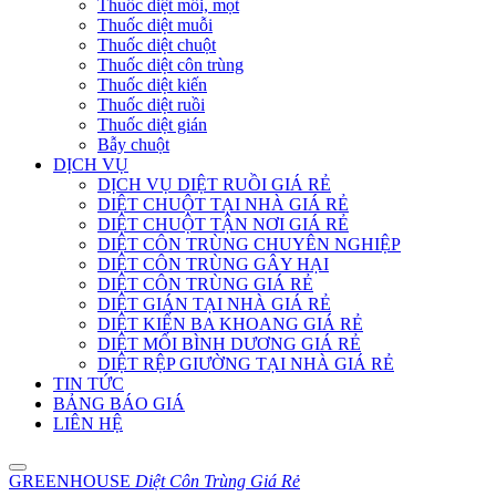
Thuốc diệt mối, mọt
Thuốc diệt muỗi
Thuốc diệt chuột
Thuốc diệt côn trùng
Thuốc diệt kiến
Thuốc diệt ruồi
Thuốc diệt gián
Bẫy chuột
DỊCH VỤ
DỊCH VỤ DIỆT RUỒI GIÁ RẺ
DIỆT CHUỘT TẠI NHÀ GIÁ RẺ
DIỆT CHUỘT TẬN NƠI GIÁ RẺ
DIỆT CÔN TRÙNG CHUYÊN NGHIỆP
DIỆT CÔN TRÙNG GÂY HẠI
DIỆT CÔN TRÙNG GIÁ RẺ
DIỆT GIÁN TẠI NHÀ GIÁ RẺ
DIỆT KIẾN BA KHOANG GIÁ RẺ
DIỆT MỐI BÌNH DƯƠNG GIÁ RẺ
DIỆT RỆP GIƯỜNG TẠI NHÀ GIÁ RẺ
TIN TỨC
BẢNG BÁO GIÁ
LIÊN HỆ
GREENHOUSE
Diệt Côn Trùng Giá Rẻ