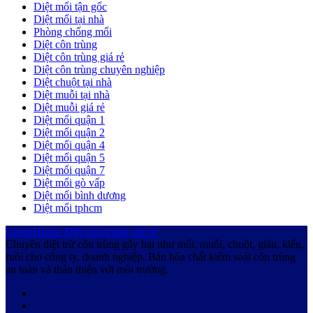
Diệt mối tận gốc
Diệt mối tại nhà
Phòng chống mối
Diệt côn trùng
Diệt côn trùng giá rẻ
Diệt côn trùng chuyên nghiệp
Diệt chuột tại nhà
Diệt muỗi tại nhà
Diệt muỗi giá rẻ
Diệt mối quận 1
Diệt mối quận 2
Diệt mối quận 4
Diệt mối quận 5
Diệt mối quận 7
Diệt mối gò vấp
Diệt mối bình dương
Diệt mối tphcm
GreenHouse
Diệt côn trùng giá rẻ
Chuyên diệt trừ côn trùng gây hại như mối, muỗi, chuột, gián, kiến,
ruồi cho công ty, doanh nghiệp. Bán hóa chất kiểm soát côn trùng
an toàn và thân thiện với môi trường.