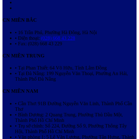
CN MIỀN BẮC
• 16 Trần Phú, Phường Hà Đông, Hà Nội
• Điện thoại:
(028) 668 43 228
• Fax: (028) 668 43 229
CN MIỀN TRUNG
• Tại Phan Thiết: 64 Võ Hữu, Tỉnh Lâm Đồng
• Tại Đà Nẵng: 199 Nguyễn Văn Thoại, Phường An Hải,
Thành Phố Đà Nẵng
CN MIỀN NAM
• Cần Thơ: 91B Đường Nguyễn Văn Linh, Thành Phố Cần
Thơ
• Bình Dương: 2 Quang Trung, Phường Thủ Dầu Một,
Thành Phố Hồ Chí Minh
• Trụ sở chính: Số 224, Đường Số 9, Phường Thông Tây
Hội, Thành Phố Hồ Chí Minh
• Văn phòng 1: 5 Lê Văn Lương, Phường Tân Hưng, Thành