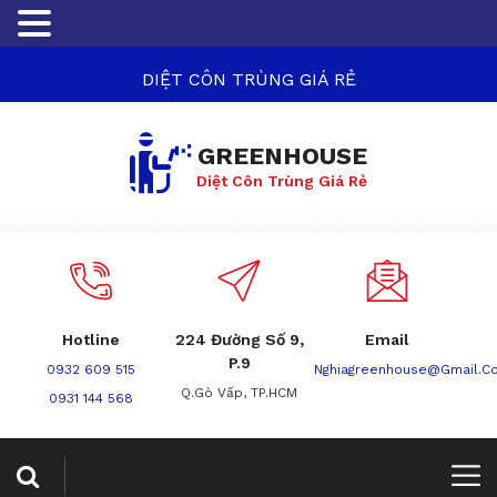
DIỆT CÔN TRÙNG GIÁ RẺ
GREENHOUSE
Diệt Côn Trùng Giá Rẻ
Hotline
224 Đường Số 9,
Email
P.9
0932 609 515
Nghiagreenhouse@gmail.c
Q.Gò Vấp, TP.HCM
0931 144 568