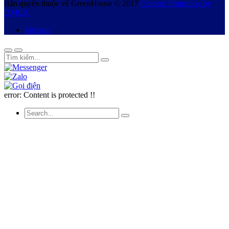
Bản quyền thuộc về GreenHouse © 2017
Content Protection by
DMCA
Sitemap
error:
Content is protected !!