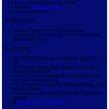
• 16 Trần Phú, Phường Hà Đông, Hà Nội
• Điện thoại:
(028) 668 43 228
• Fax: (028) 668 43 229
CN MIỀN TRUNG
• Tại Phan Thiết: 64 Võ Hữu, Tỉnh Lâm Đồng
• Tại Đà Nẵng: 199 Nguyễn Văn Thoại, Phường An Hải,
Thành Phố Đà Nẵng
CN MIỀN NAM
• Cần Thơ: 91B Đường Nguyễn Văn Linh, Thành Phố Cần
Thơ
• Bình Dương: 2 Quang Trung, Phường Thủ Dầu Một,
Thành Phố Hồ Chí Minh
• Trụ sở chính: Số 224, Đường Số 9, Phường Thông Tây
Hội, Thành Phố Hồ Chí Minh
• Văn phòng 1: 5 Lê Văn Lương, Phường Tân Hưng, Thành
Phố Hồ Chí Minh
• Văn phòng 2: 6 Mã Lò, Phường Bình Tân, Thành Phố Hồ
Chí Minh
☎
0932 609 515
-
0931 144 568