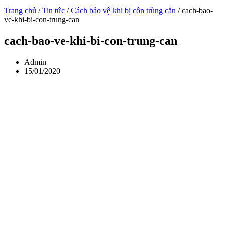
Trang chủ
/
Tin tức
/
Cách bảo vệ khi bị côn trùng cắn
/
cach-bao-
ve-khi-bi-con-trung-can
cach-bao-ve-khi-bi-con-trung-can
Admin
15/01/2020