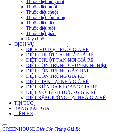
Thuốc diệt mối, mọt
Thuốc diệt muỗi
Thuốc diệt chuột
Thuốc diệt côn trùng
Thuốc diệt kiến
Thuốc diệt ruồi
Thuốc diệt gián
Bẫy chuột
DỊCH VỤ
DỊCH VỤ DIỆT RUỒI GIÁ RẺ
DIỆT CHUỘT TẠI NHÀ GIÁ RẺ
DIỆT CHUỘT TẬN NƠI GIÁ RẺ
DIỆT CÔN TRÙNG CHUYÊN NGHIỆP
DIỆT CÔN TRÙNG GÂY HẠI
DIỆT CÔN TRÙNG GIÁ RẺ
DIỆT GIÁN TẠI NHÀ GIÁ RẺ
DIỆT KIẾN BA KHOANG GIÁ RẺ
DIỆT MỐI BÌNH DƯƠNG GIÁ RẺ
DIỆT RỆP GIƯỜNG TẠI NHÀ GIÁ RẺ
TIN TỨC
BẢNG BÁO GIÁ
LIÊN HỆ
GREENHOUSE
Diệt Côn Trùng Giá Rẻ