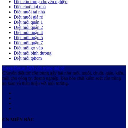
Diệt côn trùng chuyên nghiệp
Diệt chuột tại nhà
Diệt muỗi tại nhà
Diệt muỗi giá rẻ
Diệt mối quận 1
Diệt mối quận 2
Diệt mối quận 4
Diệt mối quận 5
Diệt mối quận 7
Diệt mối gò vấp
Diệt mối bình dương
Diệt mối tphcm
GreenHouse
Diệt côn trùng giá rẻ
Chuyên diệt trừ côn trùng gây hại như mối, muỗi, chuột, gián, kiến,
ruồi cho công ty, doanh nghiệp. Bán hóa chất kiểm soát côn trùng
an toàn và thân thiện với môi trường.
CN MIỀN BẮC