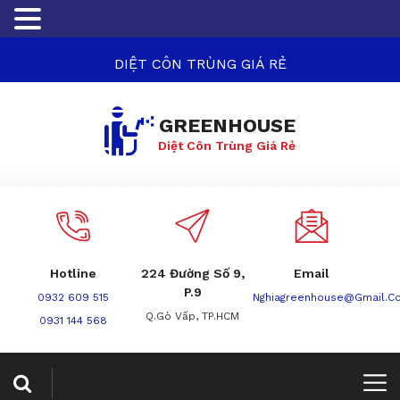
DIỆT CÔN TRÙNG GIÁ RẺ
GREENHOUSE
Diệt Côn Trùng Giá Rẻ
Hotline
224 Đường Số 9,
Email
P.9
0932 609 515
Nghiagreenhouse@gmail.c
Q.Gò Vấp, TP.HCM
0931 144 568