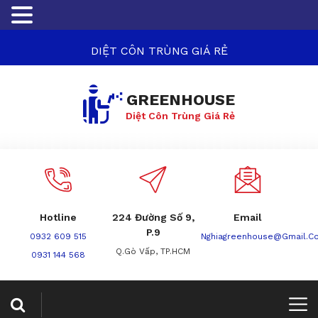
DIỆT CÔN TRÙNG GIÁ RẺ
GREENHOUSE
Diệt Côn Trùng Giá Rẻ
Hotline
224 Đường Số 9,
Email
P.9
0932 609 515
Nghiagreenhouse@gmail.c
Q.Gò Vấp, TP.HCM
0931 144 568