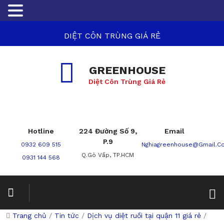
DIỆT CÔN TRÙNG GIÁ RẺ
GREENHOUSE
Diệt Côn Trùng Giá Rẻ
Hotline
224 Đường Số 9,
Email
P.9
0932 609 515
Nghiagreenhouse@gmail.c
Q.Gò Vấp, TP.HCM
0931 144 568
Trang chủ
/
Tin tức
/
Dịch vụ diệt ruồi tại quận 11 giá rẻ
/