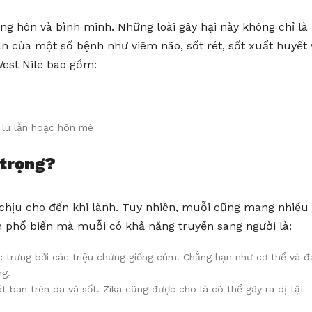
g hôn và bình minh. Những loài gây hại này không chỉ là
an của một số bệnh như viêm não, sốt rét, sốt xuất huyết 
West Nile bao gồm:
, lú lẫn hoặc hôn mê
 trọng?
 chịu cho đến khi lành. Tuy nhiên, muỗi cũng mang nhiều
 phổ biến mà muỗi có khả năng truyền sang người là:
c trưng bởi các triệu chứng giống cúm. Chẳng hạn như cơ thể và đ
ng.
át ban trên da và sốt. Zika cũng được cho là có thể gây ra dị tật