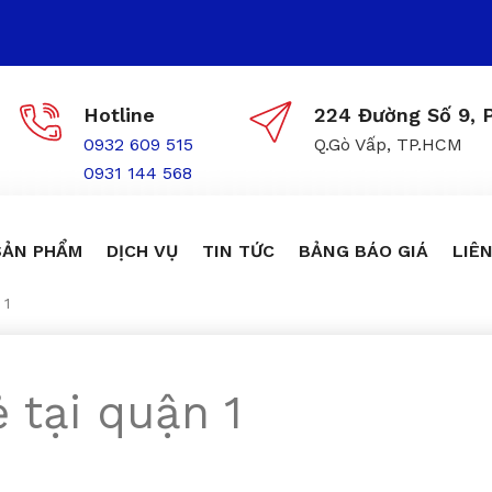
Hotline
224 Đường Số 9, P
0932 609 515
Q.Gò Vấp, TP.HCM
0931 144 568
SẢN PHẨM
DỊCH VỤ
TIN TỨC
BẢNG BÁO GIÁ
LIÊN
 1
ẻ tại quận 1