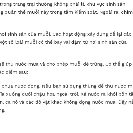
trong trang trại thường không phải là khu vực sinh sản
g quần thể muỗi này trong tầm kiểm soát. Ngoài ra, chim
 nơi sinh sản của muỗi. Các hoạt động xây dựng để lại các
Một số loài muỗi có thể bay vài dặm từ nơi sinh sản của
sẽ thu nước mưa và cho phép muỗi đẻ trứng. Có thể giúp
ác điểm sau:
hể chứa nước đọng. Nếu bạn sử dụng thùng để thu nước 
đĩa xuống dưới chậu hoa ngoài trời. Xả nước ra khỏi bồn 
ền, ca nô và các đồ vật khác không đọng nước mưa. Đậy n
ng.