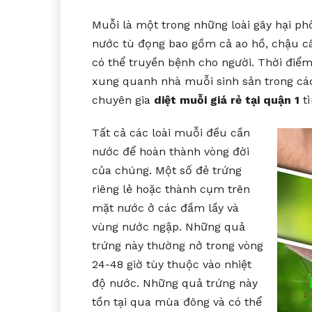
Muỗi là một trong những loài gây hại ph
nước tù đọng bao gồm cả ao hồ, chậu câ
có thể truyền bệnh cho người. Thời điể
xung quanh nhà muỗi sinh sản trong cá
chuyên gia
diệt muỗi giá rẻ tại quận 1
tì
Tất cả các loài muỗi đều cần
nước để hoàn thành vòng đời
của chúng. Một số đẻ trứng
riêng lẻ hoặc thành cụm trên
mặt nước ở các đầm lầy và
vùng nước ngập. Những quả
trứng này thường nở trong vòng
24-48 giờ tùy thuộc vào nhiệt
độ nước. Những quả trứng này
tồn tại qua mùa đông và có thể