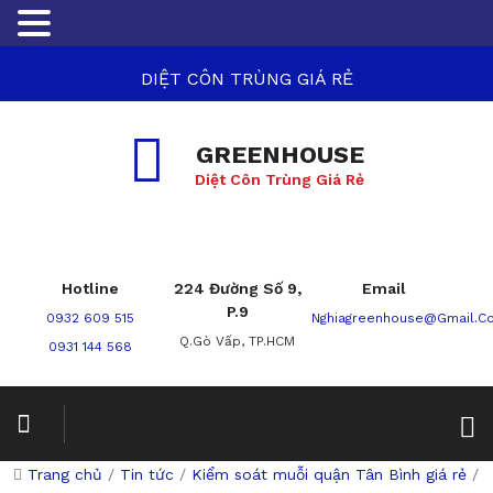
DIỆT CÔN TRÙNG GIÁ RẺ
GREENHOUSE
Diệt Côn Trùng Giá Rẻ
Hotline
224 Đường Số 9,
Email
P.9
0932 609 515
Nghiagreenhouse@gmail.c
Q.Gò Vấp, TP.HCM
0931 144 568
Trang chủ
/
Tin tức
/
Kiểm soát muỗi quận Tân Bình giá rẻ
/