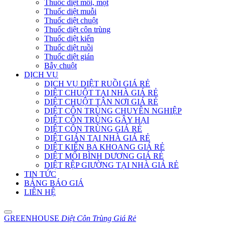
Thuốc diệt mối, mọt
Thuốc diệt muỗi
Thuốc diệt chuột
Thuốc diệt côn trùng
Thuốc diệt kiến
Thuốc diệt ruồi
Thuốc diệt gián
Bẫy chuột
DỊCH VỤ
DỊCH VỤ DIỆT RUỒI GIÁ RẺ
DIỆT CHUỘT TẠI NHÀ GIÁ RẺ
DIỆT CHUỘT TẬN NƠI GIÁ RẺ
DIỆT CÔN TRÙNG CHUYÊN NGHIỆP
DIỆT CÔN TRÙNG GÂY HẠI
DIỆT CÔN TRÙNG GIÁ RẺ
DIỆT GIÁN TẠI NHÀ GIÁ RẺ
DIỆT KIẾN BA KHOANG GIÁ RẺ
DIỆT MỐI BÌNH DƯƠNG GIÁ RẺ
DIỆT RỆP GIƯỜNG TẠI NHÀ GIÁ RẺ
TIN TỨC
BẢNG BÁO GIÁ
LIÊN HỆ
GREENHOUSE
Diệt Côn Trùng Giá Rẻ