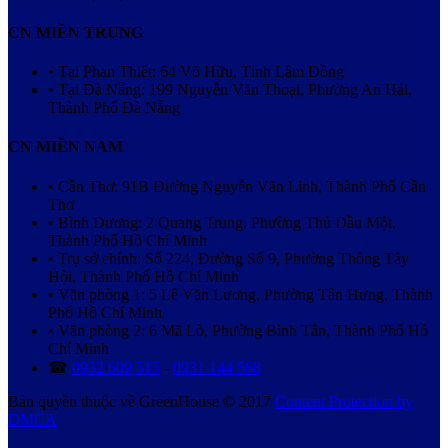
CN MIỀN TRUNG
• Tại Phan Thiết: 64 Võ Hữu, Tỉnh Lâm Đồng
• Tại Đà Nẵng: 199 Nguyễn Văn Thoại, Phường An Hải,
Thành Phố Đà Nẵng
CN MIỀN NAM
• Cần Thơ: 91B Đường Nguyễn Văn Linh, Thành Phố Cần
Thơ
• Bình Dương: 2 Quang Trung, Phường Thủ Dầu Một,
Thành Phố Hồ Chí Minh
• Trụ sở chính: Số 224, Đường Số 9, Phường Thông Tây
Hội, Thành Phố Hồ Chí Minh
• Văn phòng 1: 5 Lê Văn Lương, Phường Tân Hưng, Thành
Phố Hồ Chí Minh
• Văn phòng 2: 6 Mã Lò, Phường Bình Tân, Thành Phố Hồ
Chí Minh
☎
0932 609 515
-
0931 144 568
Bản quyền thuộc về GreenHouse © 2017
Content Protection by
DMCA