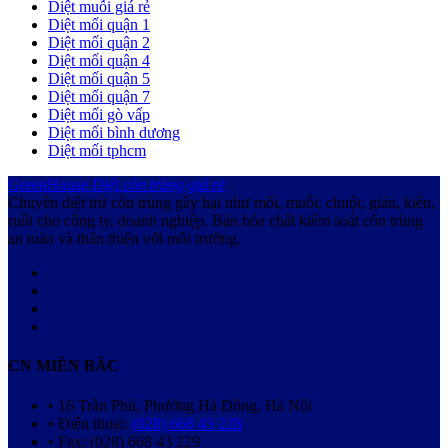
Diệt muỗi giá rẻ
Diệt mối quận 1
Diệt mối quận 2
Diệt mối quận 4
Diệt mối quận 5
Diệt mối quận 7
Diệt mối gò vấp
Diệt mối bình dương
Diệt mối tphcm
GreenHouse
Diệt côn trùng giá rẻ
Chuyên diệt trừ côn trùng gây hại như mối, muỗi, chuột, gián, kiến,
ruồi cho công ty, doanh nghiệp. Bán hóa chất kiểm soát côn trùng
an toàn và thân thiện với môi trường.
CN MIỀN BẮC
• 16 Trần Phú, Phường Hà Đông, Hà Nội
• Điện thoại:
(028) 668 43 228
• Fax: (028) 668 43 229