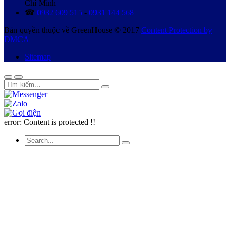
Chí Minh
☎
0932 609 515
-
0931 144 568
Bản quyền thuộc về GreenHouse © 2017
Content Protection by
DMCA
Sitemap
error:
Content is protected !!