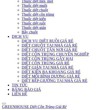
Thuốc diệt mối, mọt
Thuốc diệt muỗi
Thuốc diệt chuột
Thuốc diệt côn trùng
Thuốc diệt kiến
Thuốc diệt ruồi
Thuốc diệt gián
Bẫy chuột
DỊCH VỤ
DỊCH VỤ DIỆT RUỒI GIÁ RẺ
DIỆT CHUỘT TẠI NHÀ GIÁ RẺ
DIỆT CHUỘT TẬN NƠI GIÁ RẺ
DIỆT CÔN TRÙNG CHUYÊN NGHIỆP
DIỆT CÔN TRÙNG GÂY HẠI
DIỆT CÔN TRÙNG GIÁ RẺ
DIỆT GIÁN TẠI NHÀ GIÁ RẺ
DIỆT KIẾN BA KHOANG GIÁ RẺ
DIỆT MỐI BÌNH DƯƠNG GIÁ RẺ
DIỆT RỆP GIƯỜNG TẠI NHÀ GIÁ RẺ
TIN TỨC
BẢNG BÁO GIÁ
LIÊN HỆ
GREENHOUSE
Diệt Côn Trùng Giá Rẻ