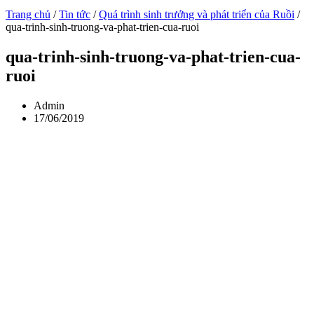
Trang chủ
/
Tin tức
/
Quá trình sinh trưởng và phát triển của Ruồi
/
qua-trinh-sinh-truong-va-phat-trien-cua-ruoi
qua-trinh-sinh-truong-va-phat-trien-cua-
ruoi
Admin
17/06/2019