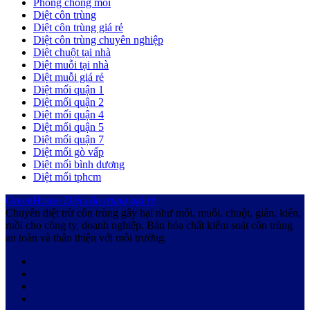
Phòng chống mối
Diệt côn trùng
Diệt côn trùng giá rẻ
Diệt côn trùng chuyên nghiệp
Diệt chuột tại nhà
Diệt muỗi tại nhà
Diệt muỗi giá rẻ
Diệt mối quận 1
Diệt mối quận 2
Diệt mối quận 4
Diệt mối quận 5
Diệt mối quận 7
Diệt mối gò vấp
Diệt mối bình dương
Diệt mối tphcm
GreenHouse
Diệt côn trùng giá rẻ
Chuyên diệt trừ côn trùng gây hại như mối, muỗi, chuột, gián, kiến,
ruồi cho công ty, doanh nghiệp. Bán hóa chất kiểm soát côn trùng
an toàn và thân thiện với môi trường.