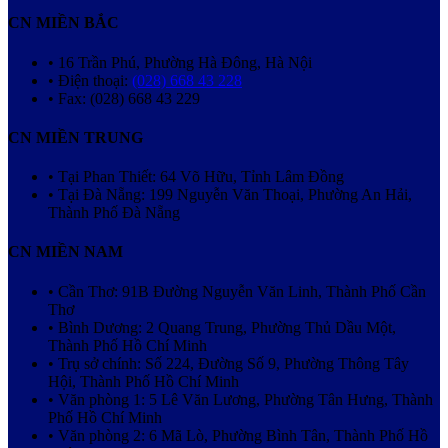
CN MIỀN BẮC
• 16 Trần Phú, Phường Hà Đông, Hà Nội
• Điện thoại:
(028) 668 43 228
• Fax: (028) 668 43 229
CN MIỀN TRUNG
• Tại Phan Thiết: 64 Võ Hữu, Tỉnh Lâm Đồng
• Tại Đà Nẵng: 199 Nguyễn Văn Thoại, Phường An Hải,
Thành Phố Đà Nẵng
CN MIỀN NAM
• Cần Thơ: 91B Đường Nguyễn Văn Linh, Thành Phố Cần
Thơ
• Bình Dương: 2 Quang Trung, Phường Thủ Dầu Một,
Thành Phố Hồ Chí Minh
• Trụ sở chính: Số 224, Đường Số 9, Phường Thông Tây
Hội, Thành Phố Hồ Chí Minh
• Văn phòng 1: 5 Lê Văn Lương, Phường Tân Hưng, Thành
Phố Hồ Chí Minh
• Văn phòng 2: 6 Mã Lò, Phường Bình Tân, Thành Phố Hồ