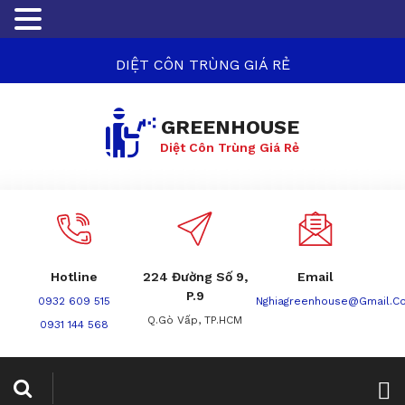
DIỆT CÔN TRÙNG GIÁ RẺ
GREENHOUSE
Diệt Côn Trùng Giá Rẻ
Hotline
224 Đường Số 9,
Email
P.9
0932 609 515
Nghiagreenhouse@gmail.c
Q.Gò Vấp, TP.HCM
0931 144 568