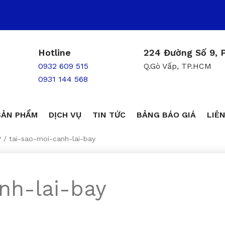
Hotline
224 Đường Số 9, P
0932 609 515
Q.Gò Vấp, TP.HCM
0931 144 568
SẢN PHẨM
DỊCH VỤ
TIN TỨC
BẢNG BÁO GIÁ
LIÊN
?
/
tai-sao-moi-canh-lai-bay
nh-lai-bay