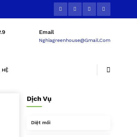
.9
Email
Nghiagreenhouse@gmail.com
 HỆ
Dịch Vụ
Diệt mối