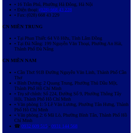
• 16 Trần Phú, Phường Hà Đông, Hà Nội
• Điện thoại:
(028) 668 43 228
• Fax: (028) 668 43 229
CN MIỀN TRUNG
• Tại Phan Thiết: 64 Võ Hữu, Tỉnh Lâm Đồng
• Tại Đà Nẵng: 199 Nguyễn Văn Thoại, Phường An Hải,
Thành Phố Đà Nẵng
CN MIỀN NAM
• Cần Thơ: 91B Đường Nguyễn Văn Linh, Thành Phố Cần
Thơ
• Bình Dương: 2 Quang Trung, Phường Thủ Dầu Một,
Thành Phố Hồ Chí Minh
• Trụ sở chính: Số 224, Đường Số 9, Phường Thông Tây
Hội, Thành Phố Hồ Chí Minh
• Văn phòng 1: 5 Lê Văn Lương, Phường Tân Hưng, Thành
Phố Hồ Chí Minh
• Văn phòng 2: 6 Mã Lò, Phường Bình Tân, Thành Phố Hồ
Chí Minh
☎
0932 609 515
-
0931 144 568