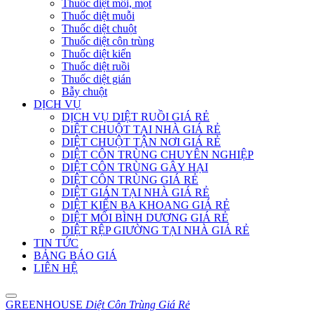
Thuốc diệt mối, mọt
Thuốc diệt muỗi
Thuốc diệt chuột
Thuốc diệt côn trùng
Thuốc diệt kiến
Thuốc diệt ruồi
Thuốc diệt gián
Bẫy chuột
DỊCH VỤ
DỊCH VỤ DIỆT RUỒI GIÁ RẺ
DIỆT CHUỘT TẠI NHÀ GIÁ RẺ
DIỆT CHUỘT TẬN NƠI GIÁ RẺ
DIỆT CÔN TRÙNG CHUYÊN NGHIỆP
DIỆT CÔN TRÙNG GÂY HẠI
DIỆT CÔN TRÙNG GIÁ RẺ
DIỆT GIÁN TẠI NHÀ GIÁ RẺ
DIỆT KIẾN BA KHOANG GIÁ RẺ
DIỆT MỐI BÌNH DƯƠNG GIÁ RẺ
DIỆT RỆP GIƯỜNG TẠI NHÀ GIÁ RẺ
TIN TỨC
BẢNG BÁO GIÁ
LIÊN HỆ
GREENHOUSE
Diệt Côn Trùng Giá Rẻ