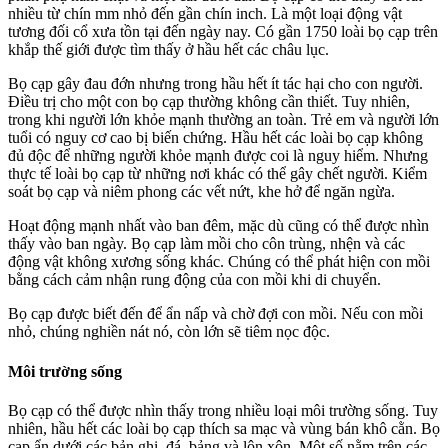
nhiều từ chín mm nhỏ đến gần chín inch. Là một loại động vật
tương đối cổ xưa tồn tại đến ngày nay. Có gần 1750 loài bọ cạp trên
khắp thế giới được tìm thấy ở hầu hết các châu lục.
Bọ cạp gây đau đớn nhưng trong hầu hết ít tác hại cho con người.
Điều trị cho một con bọ cạp thường không cần thiết. Tuy nhiên,
trong khi người lớn khỏe mạnh thường an toàn. Trẻ em và người lớn
tuổi có nguy cơ cao bị biến chứng. Hầu hết các loài bọ cạp không
đủ độc để những người khỏe mạnh được coi là nguy hiểm. Nhưng
thực tế loài bọ cạp từ những nơi khác có thể gây chết người. Kiểm
soát bọ cạp và niêm phong các vết nứt, khe hở để ngăn ngừa.
Hoạt động mạnh nhất vào ban đêm, mặc dù cũng có thể được nhìn
thấy vào ban ngày. Bọ cạp làm mồi cho côn trùng, nhện và các
động vật không xương sống khác. Chúng có thể phát hiện con mồi
bằng cách cảm nhận rung động của con mồi khi di chuyển.
Bọ cạp được biết đến để ẩn nấp và chờ đợi con mồi. Nếu con mồi
nhỏ, chúng nghiền nát nó, còn lớn sẽ tiêm nọc độc.
Môi trường sống
Bọ cạp có thể được nhìn thấy trong nhiều loại môi trường sống. Tuy
nhiên, hầu hết các loài bọ cạp thích sa mạc và vùng bán khô cằn. Bọ
cạp ẩn dưới các bản ghi, đá, bảng và lộn xộn. Một số nằm trên các