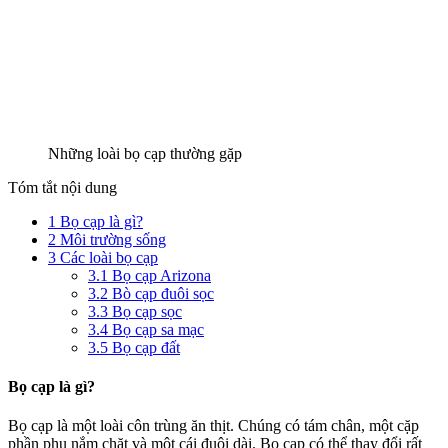
Những loài bọ cạp thường gặp
Tóm tắt nội dung
1
Bọ cạp là gì?
2
Môi trường sống
3
Các loài bọ cạp
3.1
Bọ cạp Arizona
3.2
Bò cạp đuôi sọc
3.3
Bọ cạp sọc
3.4
Bọ cạp sa mạc
3.5
Bọ cạp đất
Bọ cạp là gì?
Bọ cạp là một loài côn trùng ăn thịt. Chúng có tám chân, một cặp
phần phụ nắm chặt và một cái đuôi dài. Bọ cạp có thể thay đổi rất