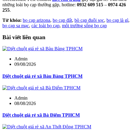
những loài bọ cạp thường gặp, hotline:
0932 609 515
–
0974 426
255
.
Từ khóa:
bọ cạp arizona
,
bọ cạp đất
,
bò cạp đuôi sọc
,
bọ cạp là gì
,
bọ cạp sa mạc
,
các loài bọ cạp
,
môi trường sống bọ cạp
Bài viết liên quan
Admin
09/08/2026
Diệt chuột giá rẻ xã Bàu Bàng TPHCM
Admin
08/08/2026
Diệt chuột giá rẻ xã Bà Điểm TPHCM