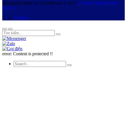
Bản quyền thuộc về GreenHouse © 2017
Content Protection by
DMCA
Sitemap
error:
Content is protected !!