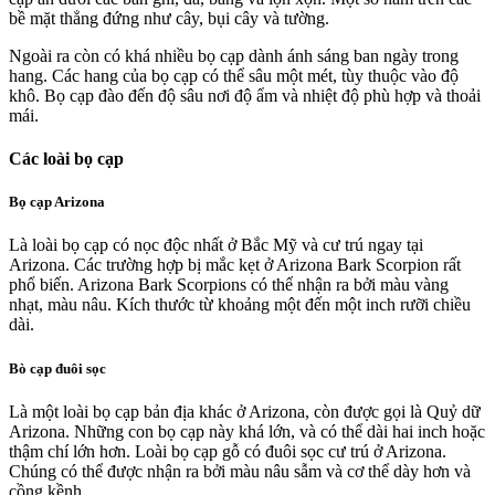
bề mặt thẳng đứng như cây, bụi cây và tường.
Ngoài ra còn có khá nhiều bọ cạp dành ánh sáng ban ngày trong
hang. Các hang của bọ cạp có thể sâu một mét, tùy thuộc vào độ
khô. Bọ cạp đào đến độ sâu nơi độ ẩm và nhiệt độ phù hợp và thoải
mái.
Các loài bọ cạp
Bọ cạp Arizona
Là loài bọ cạp có nọc độc nhất ở Bắc Mỹ và cư trú ngay tại
Arizona. Các trường hợp bị mắc kẹt ở Arizona Bark Scorpion rất
phổ biến. Arizona Bark Scorpions có thể nhận ra bởi màu vàng
nhạt, màu nâu. Kích thước từ khoảng một đến một inch rưỡi chiều
dài.
Bò cạp đuôi sọc
Là một loài bọ cạp bản địa khác ở Arizona, còn được gọi là Quỷ dữ
Arizona. Những con bọ cạp này khá lớn, và có thể dài hai inch hoặc
thậm chí lớn hơn. Loài bọ cạp gỗ có đuôi sọc cư trú ở Arizona.
Chúng có thể được nhận ra bởi màu nâu sẫm và cơ thể dày hơn và
cồng kềnh.