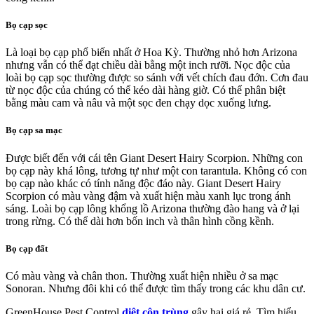
Bọ cạp sọc
Là loại bọ cạp phổ biến nhất ở Hoa Kỳ. Thường nhỏ hơn Arizona
nhưng vẫn có thể đạt chiều dài bằng một inch rưỡi. Nọc độc của
loài bọ cạp sọc thường được so sánh với vết chích đau đớn. Cơn đau
từ nọc độc của chúng có thể kéo dài hàng giờ. Có thể phân biệt
bằng màu cam và nâu và một sọc đen chạy dọc xuống lưng.
Bọ cạp sa mạc
Được biết đến với cái tên Giant Desert Hairy Scorpion. Những con
bọ cạp này khá lông, tương tự như một con tarantula. Không có con
bọ cạp nào khác có tính năng độc đáo này. Giant Desert Hairy
Scorpion có màu vàng đậm và xuất hiện màu xanh lục trong ánh
sáng. Loài bọ cạp lông khổng lồ Arizona thường đào hang và ở lại
trong rừng. Có thể dài hơn bốn inch và thân hình cồng kềnh.
Bọ cạp đất
Có màu vàng và chân thon. Thường xuất hiện nhiều ở sa mạc
Sonoran. Nhưng đôi khi có thể được tìm thấy trong các khu dân cư.
GreenHouse Pest Control
diệt côn trùng
gây hại giá rẻ. Tìm hiểu