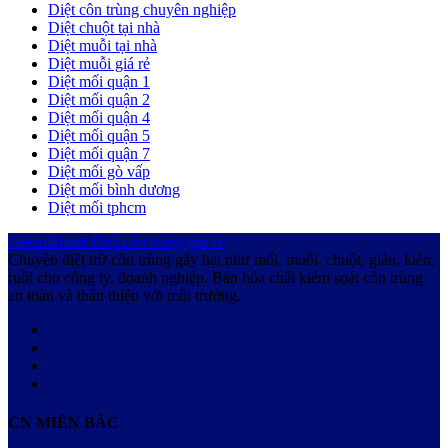
Diệt côn trùng chuyên nghiệp
Diệt chuột tại nhà
Diệt muỗi tại nhà
Diệt muỗi giá rẻ
Diệt mối quận 1
Diệt mối quận 2
Diệt mối quận 4
Diệt mối quận 5
Diệt mối quận 7
Diệt mối gò vấp
Diệt mối bình dương
Diệt mối tphcm
GreenHouse
Diệt côn trùng giá rẻ
Chuyên diệt trừ côn trùng gây hại như mối, muỗi, chuột, gián, kiến,
ruồi cho công ty, doanh nghiệp. Bán hóa chất kiểm soát côn trùng
an toàn và thân thiện với môi trường.
CN MIỀN BẮC