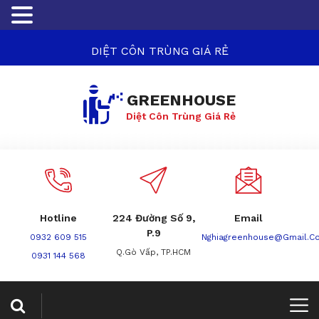
DIỆT CÔN TRÙNG GIÁ RẺ
GREENHOUSE
Diệt Côn Trùng Giá Rẻ
Hotline
224 Đường Số 9,
Email
P.9
0932 609 515
Nghiagreenhouse@gmail.c
Q.Gò Vấp, TP.HCM
0931 144 568