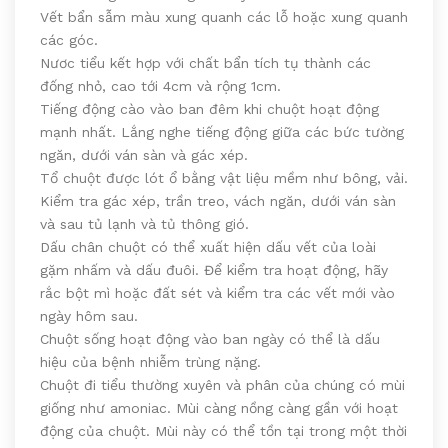
Vết bẩn sẫm màu xung quanh các lỗ hoặc xung quanh
các góc.
Nươc tiểu kết hợp với chất bẩn tích tụ thành các
đống nhỏ, cao tới 4cm và rộng 1cm.
Tiếng động cào vào ban đêm khi chuột hoạt động
mạnh nhất. Lắng nghe tiếng động giữa các bức tường
ngăn, dưới ván sàn và gác xép.
Tổ chuột được lót ổ bằng vật liệu mềm như bông, vải.
Kiểm tra gác xép, trần treo, vách ngăn, dưới ván sàn
và sau tủ lạnh và tủ thông gió.
Dấu chân chuột có thể xuất hiện dấu vết của loài
gặm nhấm và dấu đuôi. Để kiểm tra hoạt động, hãy
rắc bột mì hoặc đất sét và kiểm tra các vết mới vào
ngày hôm sau.
Chuột sống hoạt động vào ban ngày có thể là dấu
hiệu của bệnh nhiễm trùng nặng.
Chuột đi tiểu thường xuyên và phân của chúng có mùi
giống như amoniac. Mùi càng nồng càng gần với hoạt
động của chuột. Mùi này có thể tồn tại trong một thời