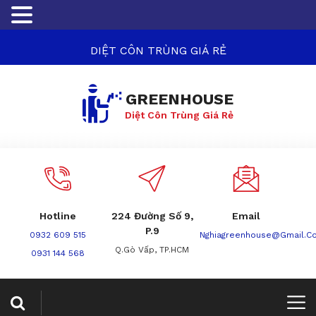
DIỆT CÔN TRÙNG GIÁ RẺ
GREENHOUSE
Diệt Côn Trùng Giá Rẻ
Hotline
224 Đường Số 9,
Email
P.9
0932 609 515
Nghiagreenhouse@gmail.c
Q.Gò Vấp, TP.HCM
0931 144 568