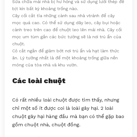
Sửa chữa mái nhà bị hư hỏng và sử dụng lưới thép để
bịt kín bất kỳ khoảng trống nào.
Cây cối cắt tỉa những cành sau nhà vtránh để cây
mọc quá cao. Có thể sử dụng dây leo, cây bụi hoặc
cành treo trên cao để chuột leo lên mái nhà. Cây cối
mọc um tùm gần các bức tường sẽ là nơi trú ẩn của
chuột.
Cỏ cắt ngắn để giảm bớt nơi trú ẩn và hạt làm thức
ăn. Lý tưởng nhất là để một khoảng trống giữa nền
móng của tòa nhà và khu vườn.
Các loài chuột
Có rất nhiều loài chuột được tìm thấy, nhưng
chỉ một số ít được coi là loài gây hại. 2 loài
chuột gây hại hàng đầu mà bạn có thể gặp bao
gồm chuột nhà, chuột đồng.