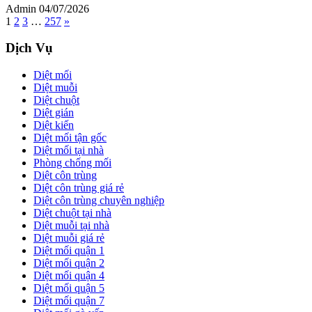
Admin
04/07/2026
1
2
3
…
257
»
Dịch Vụ
Diệt mối
Diệt muỗi
Diệt chuột
Diệt gián
Diệt kiến
Diệt mối tận gốc
Diệt mối tại nhà
Phòng chống mối
Diệt côn trùng
Diệt côn trùng giá rẻ
Diệt côn trùng chuyên nghiệp
Diệt chuột tại nhà
Diệt muỗi tại nhà
Diệt muỗi giá rẻ
Diệt mối quận 1
Diệt mối quận 2
Diệt mối quận 4
Diệt mối quận 5
Diệt mối quận 7