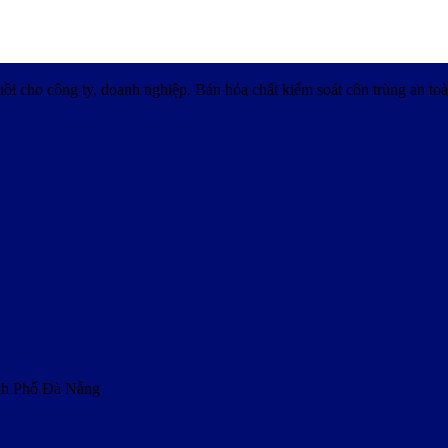
uồi cho công ty, doanh nghiệp. Bán hóa chất kiểm soát côn trùng an toà
nh Phố Đà Nẵng