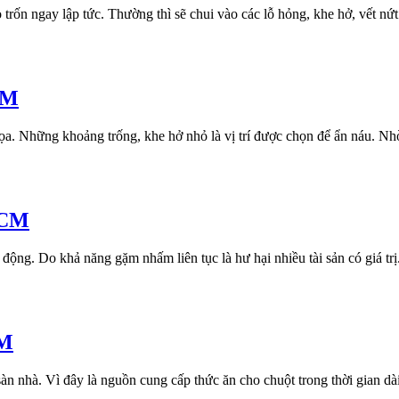
rốn ngay lập tức. Thường thì sẽ chui vào các lỗ hỏng, khe hở, vết nứt 
CM
ọa. Những khoảng trống, khe hở nhỏ là vị trí được chọn để ẩn náu. Nhờ 
HCM
động. Do khả năng gặm nhấm liên tục là hư hại nhiều tài sản có giá trị.
CM
sàn nhà. Vì đây là nguồn cung cấp thức ăn cho chuột trong thời gian dài