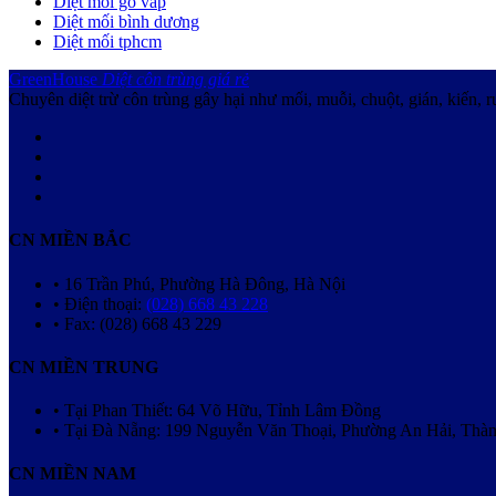
Diệt mối gò vấp
Diệt mối bình dương
Diệt mối tphcm
GreenHouse
Diệt côn trùng giá rẻ
Chuyên diệt trừ côn trùng gây hại như mối, muỗi, chuột, gián, kiến, r
CN MIỀN BẮC
• 16 Trần Phú, Phường Hà Đông, Hà Nội
• Điện thoại:
(028) 668 43 228
• Fax: (028) 668 43 229
CN MIỀN TRUNG
• Tại Phan Thiết: 64 Võ Hữu, Tỉnh Lâm Đồng
• Tại Đà Nẵng: 199 Nguyễn Văn Thoại, Phường An Hải, Thà
CN MIỀN NAM