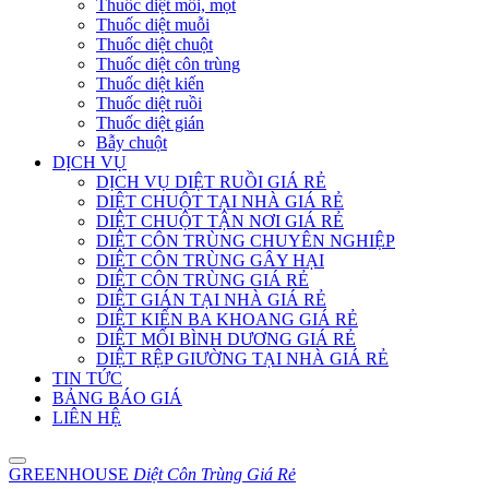
Thuốc diệt mối, mọt
Thuốc diệt muỗi
Thuốc diệt chuột
Thuốc diệt côn trùng
Thuốc diệt kiến
Thuốc diệt ruồi
Thuốc diệt gián
Bẫy chuột
DỊCH VỤ
DỊCH VỤ DIỆT RUỒI GIÁ RẺ
DIỆT CHUỘT TẠI NHÀ GIÁ RẺ
DIỆT CHUỘT TẬN NƠI GIÁ RẺ
DIỆT CÔN TRÙNG CHUYÊN NGHIỆP
DIỆT CÔN TRÙNG GÂY HẠI
DIỆT CÔN TRÙNG GIÁ RẺ
DIỆT GIÁN TẠI NHÀ GIÁ RẺ
DIỆT KIẾN BA KHOANG GIÁ RẺ
DIỆT MỐI BÌNH DƯƠNG GIÁ RẺ
DIỆT RỆP GIƯỜNG TẠI NHÀ GIÁ RẺ
TIN TỨC
BẢNG BÁO GIÁ
LIÊN HỆ
GREENHOUSE
Diệt Côn Trùng Giá Rẻ