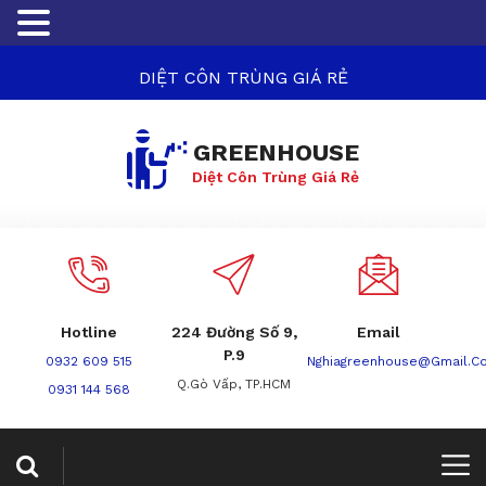
DIỆT CÔN TRÙNG GIÁ RẺ
GREENHOUSE
Diệt Côn Trùng Giá Rẻ
Hotline
224 Đường Số 9,
Email
P.9
0932 609 515
Nghiagreenhouse@gmail.c
Q.Gò Vấp, TP.HCM
0931 144 568