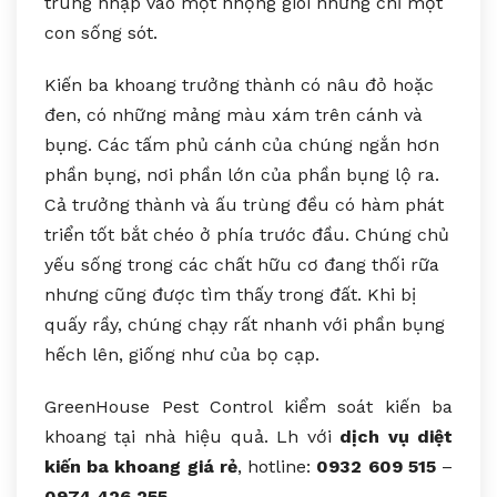
trùng nhập vào một nhộng giòi nhưng chỉ một
con sống sót.
Kiến ba khoang trưởng thành có nâu đỏ hoặc
đen, có những mảng màu xám trên cánh và
bụng. Các tấm phủ cánh của chúng ngắn hơn
phần bụng, nơi phần lớn của phần bụng lộ ra.
Cả trưởng thành và ấu trùng đều có hàm phát
triển tốt bắt chéo ở phía trước đầu. Chúng chủ
yếu sống trong các chất hữu cơ đang thối rữa
nhưng cũng được tìm thấy trong đất. Khi bị
quấy rầy, chúng chạy rất nhanh với phần bụng
hếch lên, giống như của bọ cạp.
GreenHouse Pest Control kiểm soát kiến ba
khoang tại nhà hiệu quả. Lh với
dịch vụ diệt
kiến ba khoang giá rẻ
, hotline:
0932 609 515
–
0974 426 255
.