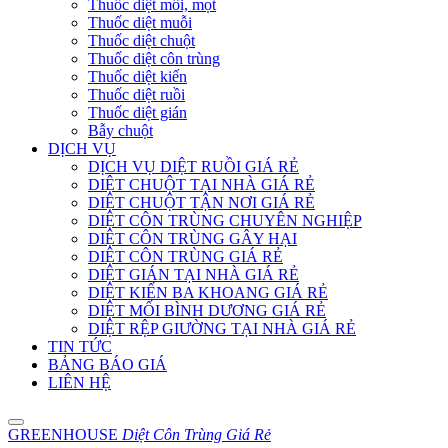
Thuốc diệt mối, mọt
Thuốc diệt muỗi
Thuốc diệt chuột
Thuốc diệt côn trùng
Thuốc diệt kiến
Thuốc diệt ruồi
Thuốc diệt gián
Bẫy chuột
DỊCH VỤ
DỊCH VỤ DIỆT RUỒI GIÁ RẺ
DIỆT CHUỘT TẠI NHÀ GIÁ RẺ
DIỆT CHUỘT TẬN NƠI GIÁ RẺ
DIỆT CÔN TRÙNG CHUYÊN NGHIỆP
DIỆT CÔN TRÙNG GÂY HẠI
DIỆT CÔN TRÙNG GIÁ RẺ
DIỆT GIÁN TẠI NHÀ GIÁ RẺ
DIỆT KIẾN BA KHOANG GIÁ RẺ
DIỆT MỐI BÌNH DƯƠNG GIÁ RẺ
DIỆT RỆP GIƯỜNG TẠI NHÀ GIÁ RẺ
TIN TỨC
BẢNG BÁO GIÁ
LIÊN HỆ
GREENHOUSE
Diệt Côn Trùng Giá Rẻ