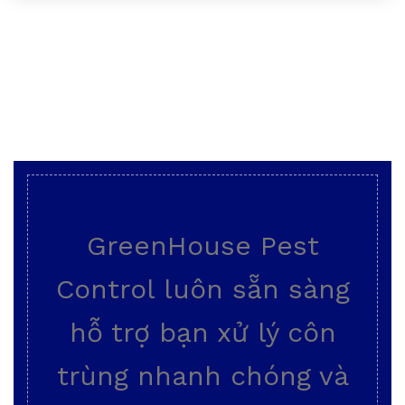
GreenHouse Pest
Control luôn sẵn sàng
hỗ trợ bạn xử lý côn
trùng nhanh chóng và