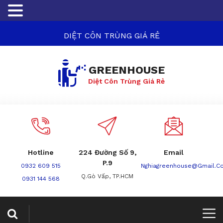
DIỆT CÔN TRÙNG GIÁ RẺ
GREENHOUSE
Diệt Côn Trùng Giá Rẻ
Hotline
224 Đường Số 9,
Email
P.9
0932 609 515
Nghiagreenhouse@gmail.c
Q.Gò Vấp, TP.HCM
0931 144 568