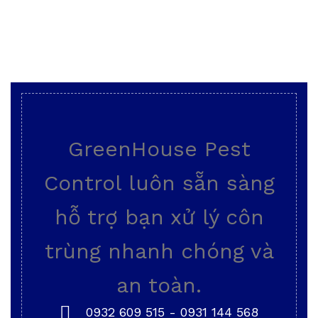
GreenHouse Pest
Control luôn sẵn sàng
hỗ trợ bạn xử lý côn
trùng nhanh chóng và
an toàn.
0932 609 515
-
0931 144 568