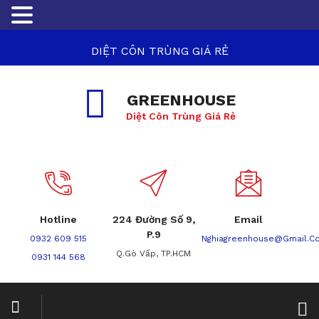
DIỆT CÔN TRÙNG GIÁ RẺ
GREENHOUSE
Diệt Côn Trùng Giá Rẻ
Hotline
224 Đường Số 9,
Email
P.9
0932 609 515
Nghiagreenhouse@gmail.c
Q.Gò Vấp, TP.HCM
0931 144 568