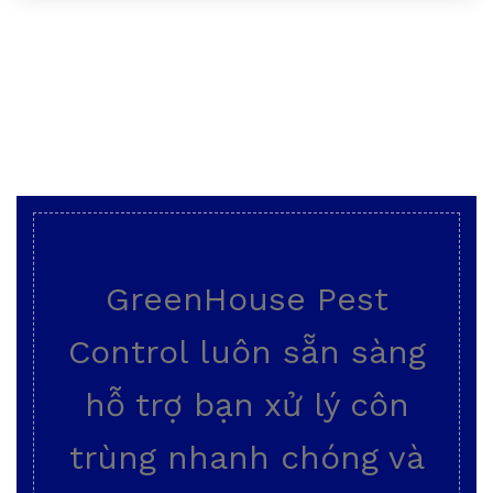
GreenHouse Pest
Control luôn sẵn sàng
hỗ trợ bạn xử lý côn
trùng nhanh chóng và