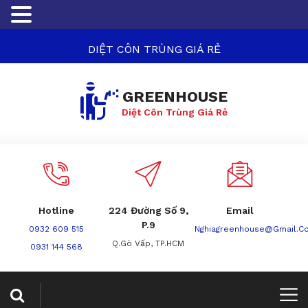
DIỆT CÔN TRÙNG GIÁ RẺ
GREENHOUSE
Diệt Côn Trùng Giá Rẻ
Hotline
224 Đường Số 9,
Email
P.9
0932 609 515
Nghiagreenhouse@gmail.c
Q.Gò Vấp, TP.HCM
0931 144 568