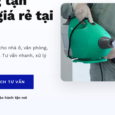
g tận
iá rẻ tại
 cho nhà ở, văn phòng,
. Tư vấn nhanh, xử lý
ỊCH TƯ VẤN
ảo hành tận nơi