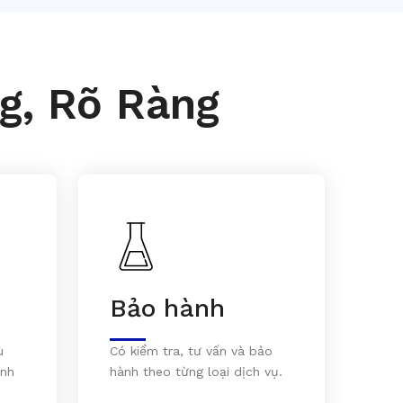
g, Rõ Ràng
Bảo hành
ù
Có kiểm tra, tư vấn và bảo
inh
hành theo từng loại dịch vụ.