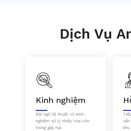
Dịch Vụ A
Kinh nghiệm
H
Đội ngũ kỹ thuật có kinh
Tiế
nghiệm xử lý nhiều loại côn
vấn
trùng gây hại.
khu