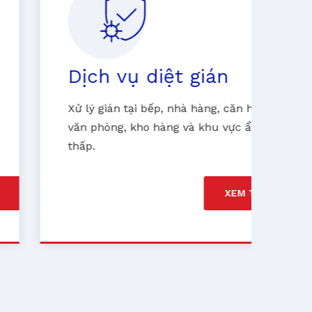
Dịch vụ diệt gián
D
Xử lý gián tại bếp, nhà hàng, căn hộ,
Ki
văn phòng, kho hàng và khu vực ẩm
ph
thấp.
d
XEM THÊM