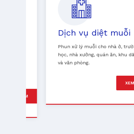
n
Dịch vụ diệt muỗi
Phun xử lý muỗi cho nhà ở, trường
học, nhà xưởng, quán ăn, khu dân cư
n
và văn phòng.
n
XEM THÊM
HÊM