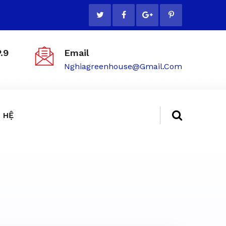
.9
Email
Nghiagreenhouse@gmail.com
 HỆ
ẻ tại TP.HCM - 