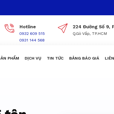
Hotline
224 Đường Số 9, P
0932 609 515
Q.Gò Vấp, TP.HCM
0931 144 568
SẢN PHẨM
DỊCH VỤ
TIN TỨC
BẢNG BÁO GIÁ
LIÊN
ôn trùng giá r