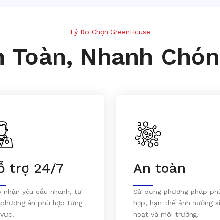
Lý Do Chọn GreenHouse
n Toàn, Nhanh Chón
ỗ trợ 24/7
An toàn
p nhận yêu cầu nhanh, tư
Sử dụng phương pháp ph
 phương án phù hợp từng
hợp, hạn chế ảnh hưởng s
 vực.
hoạt và môi trường.