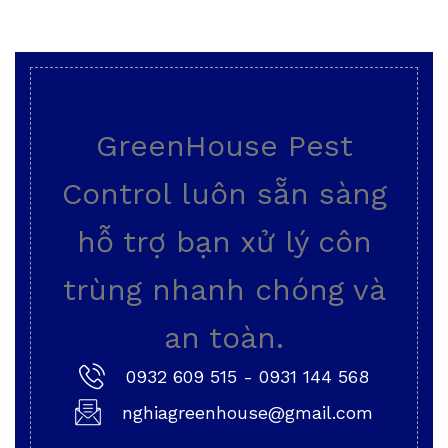
GreenHouse Pest
Control luôn sẵn sàng
hỗ trợ bạn xử lý côn
trùng nhanh chóng và
an toàn.
0932 609 515
-
0931 144 568
nghiagreenhouse@gmail.com