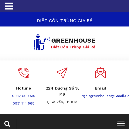
DIỆT CÔN TRÙNG GIÁ RẺ
GREENHOUSE
Diệt Côn Trùng Giá Rẻ
Hotline
224 Đường Số 9,
Email
P.9
0932 609 515
Nghiagreenhouse@gmail.c
Q.Gò Vấp, TP.HCM
0931 144 568