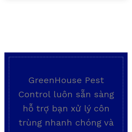
GreenHouse Pest
Control luôn sẵn sàng
hỗ trợ bạn xử lý côn
trùng nhanh chóng và