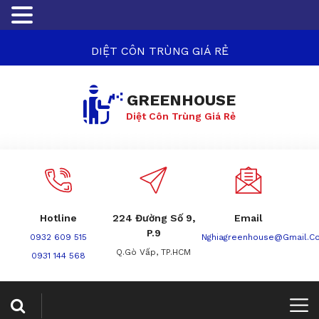
DIỆT CÔN TRÙNG GIÁ RẺ
GREENHOUSE
Diệt Côn Trùng Giá Rẻ
Hotline
224 Đường Số 9,
Email
P.9
0932 609 515
Nghiagreenhouse@gmail.c
Q.Gò Vấp, TP.HCM
0931 144 568