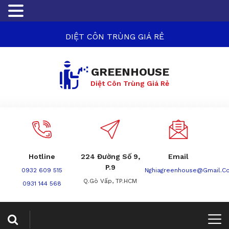
DIỆT CÔN TRÙNG GIÁ RẺ
GREENHOUSE
Diệt Côn Trùng Giá Rẻ
Hotline
224 Đường Số 9,
Email
P.9
0932 609 515
Nghiagreenhouse@gmail.c
Q.Gò Vấp, TP.HCM
0931 144 568