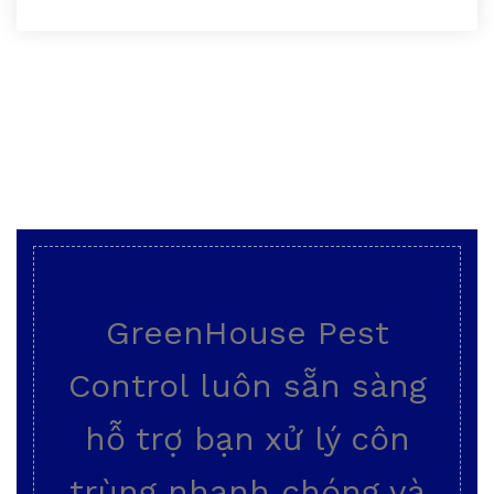
GreenHouse Pest
Control luôn sẵn sàng
hỗ trợ bạn xử lý côn
trùng nhanh chóng và