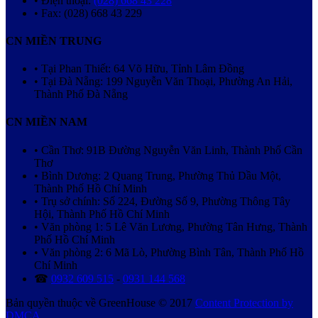
• Điện thoại:
(028) 668 43 228
• Fax: (028) 668 43 229
CN MIỀN TRUNG
• Tại Phan Thiết: 64 Võ Hữu, Tỉnh Lâm Đồng
• Tại Đà Nẵng: 199 Nguyễn Văn Thoại, Phường An Hải,
Thành Phố Đà Nẵng
CN MIỀN NAM
• Cần Thơ: 91B Đường Nguyễn Văn Linh, Thành Phố Cần
Thơ
• Bình Dương: 2 Quang Trung, Phường Thủ Dầu Một,
Thành Phố Hồ Chí Minh
• Trụ sở chính: Số 224, Đường Số 9, Phường Thông Tây
Hội, Thành Phố Hồ Chí Minh
• Văn phòng 1: 5 Lê Văn Lương, Phường Tân Hưng, Thành
Phố Hồ Chí Minh
• Văn phòng 2: 6 Mã Lò, Phường Bình Tân, Thành Phố Hồ
Chí Minh
☎
0932 609 515
-
0931 144 568
Bản quyền thuộc về GreenHouse © 2017
Content Protection by
DMCA