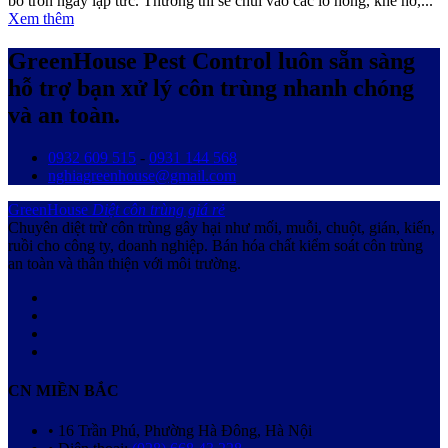
bỏ trốn ngay lập tức. Thường thì sẽ chui vào các lỗ hỏng, khe hở,...
Xem thêm
GreenHouse Pest Control luôn sẵn sàng
hỗ trợ bạn xử lý côn trùng nhanh chóng
và an toàn.
0932 609 515
-
0931 144 568
nghiagreenhouse@gmail.com
GreenHouse
Diệt côn trùng giá rẻ
Chuyên diệt trừ côn trùng gây hại như mối, muỗi, chuột, gián, kiến,
ruồi cho công ty, doanh nghiệp. Bán hóa chất kiểm soát côn trùng
an toàn và thân thiện với môi trường.
CN MIỀN BẮC
• 16 Trần Phú, Phường Hà Đông, Hà Nội