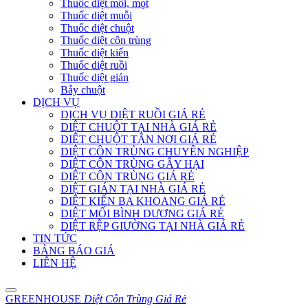
Thuốc diệt mối, mọt
Thuốc diệt muỗi
Thuốc diệt chuột
Thuốc diệt côn trùng
Thuốc diệt kiến
Thuốc diệt ruồi
Thuốc diệt gián
Bẫy chuột
DỊCH VỤ
DỊCH VỤ DIỆT RUỒI GIÁ RẺ
DIỆT CHUỘT TẠI NHÀ GIÁ RẺ
DIỆT CHUỘT TẬN NƠI GIÁ RẺ
DIỆT CÔN TRÙNG CHUYÊN NGHIỆP
DIỆT CÔN TRÙNG GÂY HẠI
DIỆT CÔN TRÙNG GIÁ RẺ
DIỆT GIÁN TẠI NHÀ GIÁ RẺ
DIỆT KIẾN BA KHOANG GIÁ RẺ
DIỆT MỐI BÌNH DƯƠNG GIÁ RẺ
DIỆT RỆP GIƯỜNG TẠI NHÀ GIÁ RẺ
TIN TỨC
BẢNG BÁO GIÁ
LIÊN HỆ
GREENHOUSE
Diệt Côn Trùng Giá Rẻ