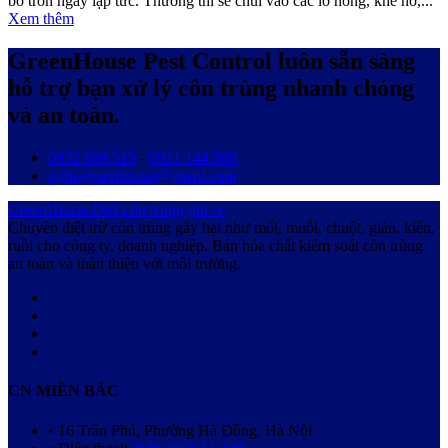
bỏ trốn ngay lập tức. Thường thì sẽ chui vào các lỗ hỏng, khe hở,...
Xem thêm
GreenHouse Pest Control luôn sẵn sàng
hỗ trợ bạn xử lý côn trùng nhanh chóng
và an toàn.
0932 609 515
-
0931 144 568
nghiagreenhouse@gmail.com
GreenHouse
Diệt côn trùng giá rẻ
Chuyên diệt trừ côn trùng gây hại như mối, muỗi, chuột, gián, kiến,
ruồi cho công ty, doanh nghiệp. Bán hóa chất kiểm soát côn trùng
an toàn và thân thiện với môi trường.
CN MIỀN BẮC
• 16 Trần Phú, Phường Hà Đông, Hà Nội