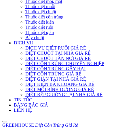
Thuốc diệt mối, mọt
Thuốc diệt muỗi
Thuốc diệt chuột
Thuốc diệt côn trùng
Thuốc diệt kiến
Thuốc diệt ruồi
Thuốc diệt gián
Bẫy chuột
DỊCH VỤ
DỊCH VỤ DIỆT RUỒI GIÁ RẺ
DIỆT CHUỘT TẠI NHÀ GIÁ RẺ
DIỆT CHUỘT TẬN NƠI GIÁ RẺ
DIỆT CÔN TRÙNG CHUYÊN NGHIỆP
DIỆT CÔN TRÙNG GÂY HẠI
DIỆT CÔN TRÙNG GIÁ RẺ
DIỆT GIÁN TẠI NHÀ GIÁ RẺ
DIỆT KIẾN BA KHOANG GIÁ RẺ
DIỆT MỐI BÌNH DƯƠNG GIÁ RẺ
DIỆT RỆP GIƯỜNG TẠI NHÀ GIÁ RẺ
TIN TỨC
BẢNG BÁO GIÁ
LIÊN HỆ
GREENHOUSE
Diệt Côn Trùng Giá Rẻ