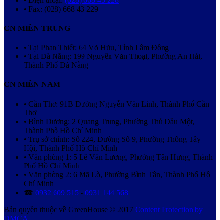
• Điện thoại:
(028) 668 43 228
• Fax: (028) 668 43 229
CN MIỀN TRUNG
• Tại Phan Thiết: 64 Võ Hữu, Tỉnh Lâm Đồng
• Tại Đà Nẵng: 199 Nguyễn Văn Thoại, Phường An Hải,
Thành Phố Đà Nẵng
CN MIỀN NAM
• Cần Thơ: 91B Đường Nguyễn Văn Linh, Thành Phố Cần
Thơ
• Bình Dương: 2 Quang Trung, Phường Thủ Dầu Một,
Thành Phố Hồ Chí Minh
• Trụ sở chính: Số 224, Đường Số 9, Phường Thông Tây
Hội, Thành Phố Hồ Chí Minh
• Văn phòng 1: 5 Lê Văn Lương, Phường Tân Hưng, Thành
Phố Hồ Chí Minh
• Văn phòng 2: 6 Mã Lò, Phường Bình Tân, Thành Phố Hồ
Chí Minh
☎
0932 609 515
-
0931 144 568
Bản quyền thuộc về GreenHouse © 2017
Content Protection by
DMCA