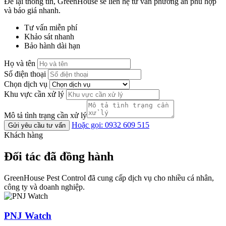
Để lại thông tin, GreenHouse sẽ liên hệ tư vấn phương án phù hợp
và báo giá nhanh.
Tư vấn miễn phí
Khảo sát nhanh
Bảo hành dài hạn
Họ và tên
Số điện thoại
Chọn dịch vụ
Khu vực cần xử lý
Mô tả tình trạng cần xử lý
Hoặc gọi: 0932 609 515
Gửi yêu cầu tư vấn
Khách hàng
Đối tác đã đồng hành
GreenHouse Pest Control đã cung cấp dịch vụ cho nhiều cá nhân,
công ty và doanh nghiệp.
PNJ Watch