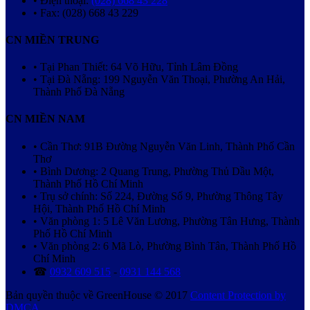
• Điện thoại:
(028) 668 43 228
• Fax: (028) 668 43 229
CN MIỀN TRUNG
• Tại Phan Thiết: 64 Võ Hữu, Tỉnh Lâm Đồng
• Tại Đà Nẵng: 199 Nguyễn Văn Thoại, Phường An Hải,
Thành Phố Đà Nẵng
CN MIỀN NAM
• Cần Thơ: 91B Đường Nguyễn Văn Linh, Thành Phố Cần
Thơ
• Bình Dương: 2 Quang Trung, Phường Thủ Dầu Một,
Thành Phố Hồ Chí Minh
• Trụ sở chính: Số 224, Đường Số 9, Phường Thông Tây
Hội, Thành Phố Hồ Chí Minh
• Văn phòng 1: 5 Lê Văn Lương, Phường Tân Hưng, Thành
Phố Hồ Chí Minh
• Văn phòng 2: 6 Mã Lò, Phường Bình Tân, Thành Phố Hồ
Chí Minh
☎
0932 609 515
-
0931 144 568
Bản quyền thuộc về GreenHouse © 2017
Content Protection by
DMCA