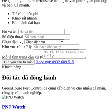
Để lại thông tin, GreenHouse sẽ liên hệ tư vấn phương án phù hợp
và báo giá nhanh.
Tư vấn miễn phí
Khảo sát nhanh
Bảo hành dài hạn
Họ và tên
Số điện thoại
Chọn dịch vụ
Khu vực cần xử lý
Mô tả tình trạng cần xử lý
Hoặc gọi: 0932 609 515
Gửi yêu cầu tư vấn
Khách hàng
Đối tác đã đồng hành
GreenHouse Pest Control đã cung cấp dịch vụ cho nhiều cá nhân,
công ty và doanh nghiệp.
PNJ Watch