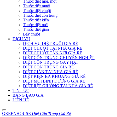
Thuốc diệt mối, mọt
Thuốc diệt muỗi
Thuốc diệt chuột
Thuốc diệt côn trùng
Thuốc diệt kiến
Thuốc diệt ruồi
Thuốc diệt gián
Bẫy chuột
DỊCH VỤ
DỊCH VỤ DIỆT RUỒI GIÁ RẺ
DIỆT CHUỘT TẠI NHÀ GIÁ RẺ
DIỆT CHUỘT TẬN NƠI GIÁ RẺ
DIỆT CÔN TRÙNG CHUYÊN NGHIỆP
DIỆT CÔN TRÙNG GÂY HẠI
DIỆT CÔN TRÙNG GIÁ RẺ
DIỆT GIÁN TẠI NHÀ GIÁ RẺ
DIỆT KIẾN BA KHOANG GIÁ RẺ
DIỆT MỐI BÌNH DƯƠNG GIÁ RẺ
DIỆT RỆP GIƯỜNG TẠI NHÀ GIÁ RẺ
TIN TỨC
BẢNG BÁO GIÁ
LIÊN HỆ
GREENHOUSE
Diệt Côn Trùng Giá Rẻ