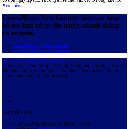
bỏ trốn ngay lập tức. Thường thì sẽ chui vào các lỗ hỏng, khe hở,...
Xem thêm
GreenHouse Pest Control luôn sẵn sàng
hỗ trợ bạn xử lý côn trùng nhanh chóng
và an toàn.
0932 609 515
-
0931 144 568
nghiagreenhouse@gmail.com
GreenHouse
Diệt côn trùng giá rẻ
Chuyên diệt trừ côn trùng gây hại như mối, muỗi, chuột, gián, kiến,
ruồi cho công ty, doanh nghiệp. Bán hóa chất kiểm soát côn trùng
an toàn và thân thiện với môi trường.
CN MIỀN BẮC
• 16 Trần Phú, Phường Hà Đông, Hà Nội