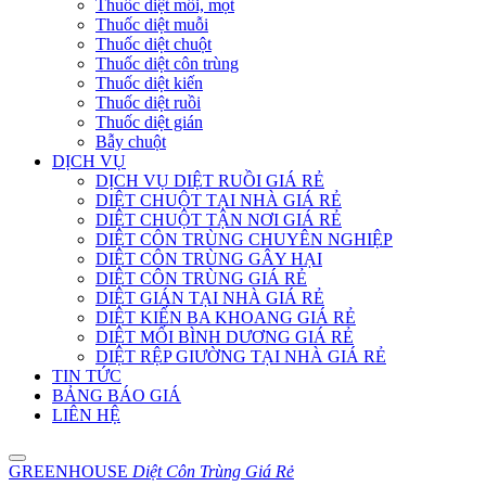
Thuốc diệt mối, mọt
Thuốc diệt muỗi
Thuốc diệt chuột
Thuốc diệt côn trùng
Thuốc diệt kiến
Thuốc diệt ruồi
Thuốc diệt gián
Bẫy chuột
DỊCH VỤ
DỊCH VỤ DIỆT RUỒI GIÁ RẺ
DIỆT CHUỘT TẠI NHÀ GIÁ RẺ
DIỆT CHUỘT TẬN NƠI GIÁ RẺ
DIỆT CÔN TRÙNG CHUYÊN NGHIỆP
DIỆT CÔN TRÙNG GÂY HẠI
DIỆT CÔN TRÙNG GIÁ RẺ
DIỆT GIÁN TẠI NHÀ GIÁ RẺ
DIỆT KIẾN BA KHOANG GIÁ RẺ
DIỆT MỐI BÌNH DƯƠNG GIÁ RẺ
DIỆT RỆP GIƯỜNG TẠI NHÀ GIÁ RẺ
TIN TỨC
BẢNG BÁO GIÁ
LIÊN HỆ
GREENHOUSE
Diệt Côn Trùng Giá Rẻ