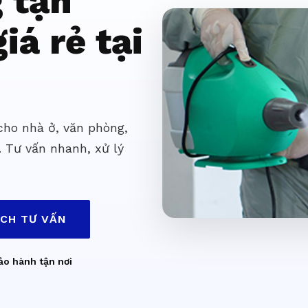
g tận
iá rẻ tại
 cho nhà ở, văn phòng,
. Tư vấn nhanh, xử lý
ỊCH TƯ VẤN
ảo hành tận nơi