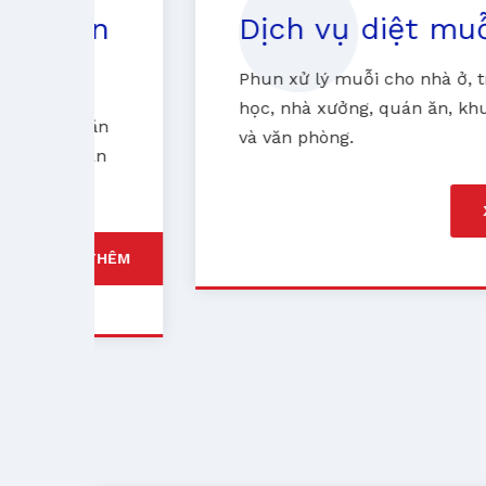
n
Dịch vụ diệt muỗi
Phun xử lý muỗi cho nhà ở, trường
học, nhà xưởng, quán ăn, khu dân cư
n
và văn phòng.
n
XEM THÊM
HÊM