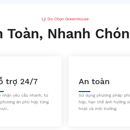
Lý Do Chọn GreenHouse
n Toàn, Nhanh Chón
ỗ trợ 24/7
An toàn
p nhận yêu cầu nhanh, tư
Sử dụng phương pháp ph
 phương án phù hợp từng
hợp, hạn chế ảnh hưởng s
 vực.
hoạt và môi trường.