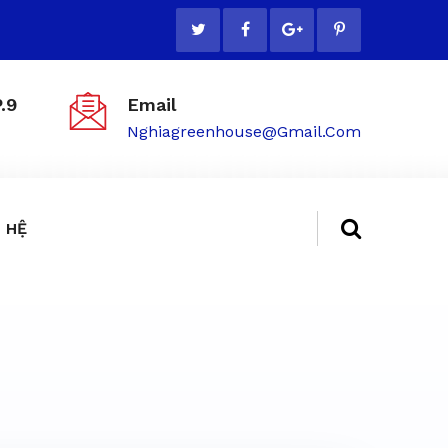
.9
Email
Nghiagreenhouse@gmail.com
 HỆ
ẻ tại TP.HCM - 