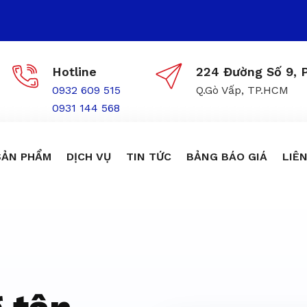
Hotline
224 Đường Số 9, P
0932 609 515
Q.Gò Vấp, TP.HCM
0931 144 568
SẢN PHẨM
DỊCH VỤ
TIN TỨC
BẢNG BÁO GIÁ
LIÊN
ôn trùng giá r