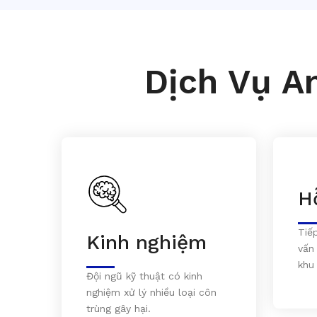
Dịch Vụ A
H
Tiế
Kinh nghiệm
vấn
khu
Đội ngũ kỹ thuật có kinh
nghiệm xử lý nhiều loại côn
trùng gây hại.