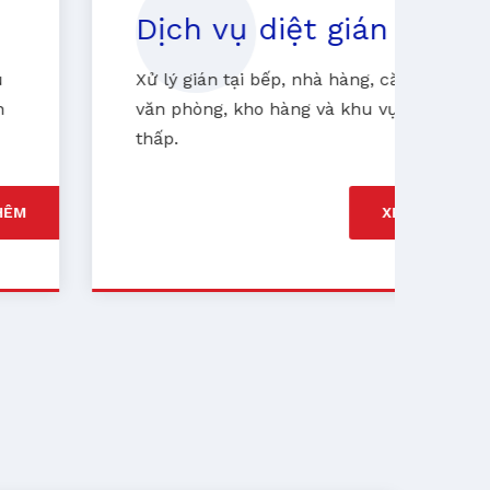
Dịch vụ diệt gián
D
Xử lý gián tại bếp, nhà hàng, căn hộ,
Ki
văn phòng, kho hàng và khu vực ẩm
ph
thấp.
d
XEM THÊM