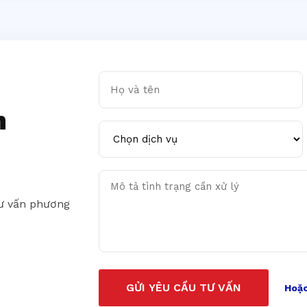
Họ và tên
n
Chọn dịch vụ
Mô tả tình trạng cần xử lý
tư vấn phương
GỬI YÊU CẦU TƯ VẤN
Hoặc