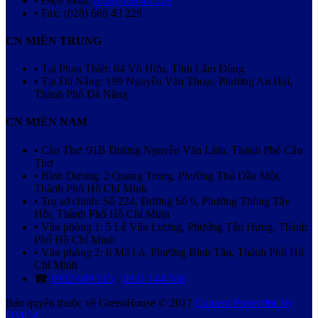
• Điện thoại:
(028) 668 43 228
• Fax: (028) 668 43 229
CN MIỀN TRUNG
• Tại Phan Thiết: 64 Võ Hữu, Tỉnh Lâm Đồng
• Tại Đà Nẵng: 199 Nguyễn Văn Thoại, Phường An Hải,
Thành Phố Đà Nẵng
CN MIỀN NAM
• Cần Thơ: 91B Đường Nguyễn Văn Linh, Thành Phố Cần
Thơ
• Bình Dương: 2 Quang Trung, Phường Thủ Dầu Một,
Thành Phố Hồ Chí Minh
• Trụ sở chính: Số 224, Đường Số 9, Phường Thông Tây
Hội, Thành Phố Hồ Chí Minh
• Văn phòng 1: 5 Lê Văn Lương, Phường Tân Hưng, Thành
Phố Hồ Chí Minh
• Văn phòng 2: 6 Mã Lò, Phường Bình Tân, Thành Phố Hồ
Chí Minh
☎
0932 609 515
-
0931 144 568
Bản quyền thuộc về GreenHouse © 2017
Content Protection by
DMCA