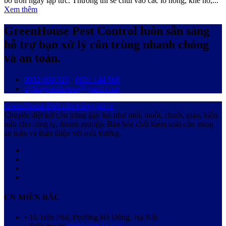
bỏ trốn ngay lập tức. Thường thì sẽ chui vào các lỗ hỏng, khe hở,...
Xem thêm
GreenHouse Pest Control luôn sẵn sàng
hỗ trợ bạn xử lý côn trùng nhanh chóng
và an toàn.
0932 609 515
-
0931 144 568
nghiagreenhouse@gmail.com
GreenHouse
Diệt côn trùng giá rẻ
Chuyên diệt trừ côn trùng gây hại như mối, muỗi, chuột, gián, kiến,
ruồi cho công ty, doanh nghiệp. Bán hóa chất kiểm soát côn trùng
an toàn và thân thiện với môi trường.
CN MIỀN BẮC
• 16 Trần Phú, Phường Hà Đông, Hà Nội