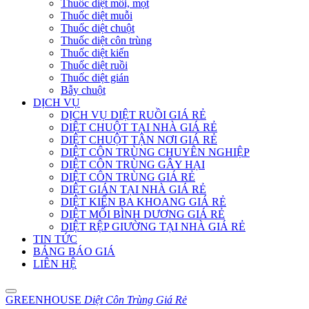
Thuốc diệt mối, mọt
Thuốc diệt muỗi
Thuốc diệt chuột
Thuốc diệt côn trùng
Thuốc diệt kiến
Thuốc diệt ruồi
Thuốc diệt gián
Bẫy chuột
DỊCH VỤ
DỊCH VỤ DIỆT RUỒI GIÁ RẺ
DIỆT CHUỘT TẠI NHÀ GIÁ RẺ
DIỆT CHUỘT TẬN NƠI GIÁ RẺ
DIỆT CÔN TRÙNG CHUYÊN NGHIỆP
DIỆT CÔN TRÙNG GÂY HẠI
DIỆT CÔN TRÙNG GIÁ RẺ
DIỆT GIÁN TẠI NHÀ GIÁ RẺ
DIỆT KIẾN BA KHOANG GIÁ RẺ
DIỆT MỐI BÌNH DƯƠNG GIÁ RẺ
DIỆT RỆP GIƯỜNG TẠI NHÀ GIÁ RẺ
TIN TỨC
BẢNG BÁO GIÁ
LIÊN HỆ
GREENHOUSE
Diệt Côn Trùng Giá Rẻ