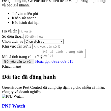
Để lại thông tin, GreenHouse sẽ liên hệ tư vấn phương án phù hợp
và báo giá nhanh.
Tư vấn miễn phí
Khảo sát nhanh
Bảo hành dài hạn
Họ và tên
Số điện thoại
Chọn dịch vụ
Khu vực cần xử lý
Mô tả tình trạng cần xử lý
Hoặc gọi: 0932 609 515
Gửi yêu cầu tư vấn
Khách hàng
Đối tác đã đồng hành
GreenHouse Pest Control đã cung cấp dịch vụ cho nhiều cá nhân,
công ty và doanh nghiệp.
PNJ Watch