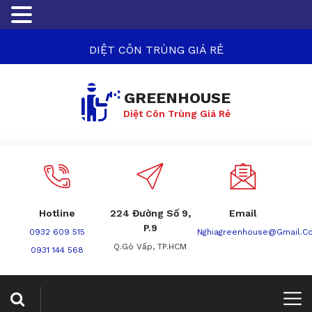
DIỆT CÔN TRÙNG GIÁ RẺ
GREENHOUSE
Diệt Côn Trùng Giá Rẻ
Hotline
224 Đường Số 9,
Email
P.9
0932 609 515
Nghiagreenhouse@gmail.c
Q.Gò Vấp, TP.HCM
0931 144 568