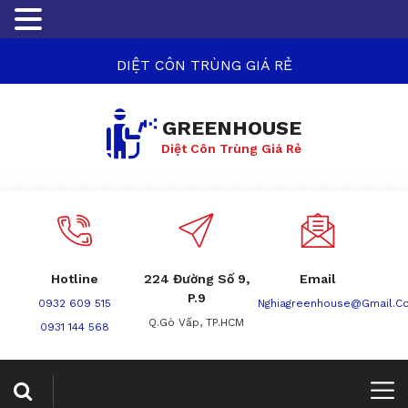
DIỆT CÔN TRÙNG GIÁ RẺ
GREENHOUSE
Diệt Côn Trùng Giá Rẻ
Hotline
224 Đường Số 9,
Email
P.9
0932 609 515
Nghiagreenhouse@gmail.c
Q.Gò Vấp, TP.HCM
0931 144 568