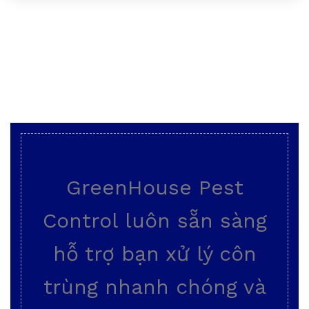
GreenHouse Pest
Control luôn sẵn sàng
hỗ trợ bạn xử lý côn
trùng nhanh chóng và