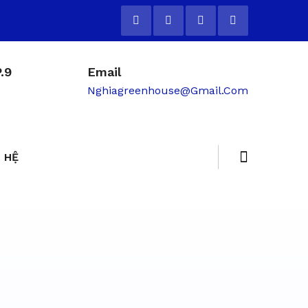
.9
Email
Nghiagreenhouse@gmail.com
 HỆ
ẻ tại TP.HCM - 