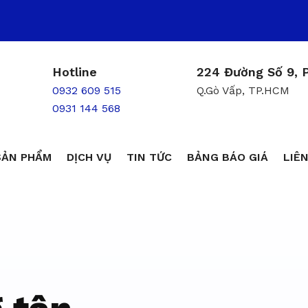
Hotline
224 Đường Số 9, P
0932 609 515
Q.Gò Vấp, TP.HCM
0931 144 568
SẢN PHẨM
DỊCH VỤ
TIN TỨC
BẢNG BÁO GIÁ
LIÊN
ôn trùng giá r