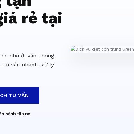
g tận
iá rẻ tại
 cho nhà ở, văn phòng,
. Tư vấn nhanh, xử lý
ỊCH TƯ VẤN
ảo hành tận nơi