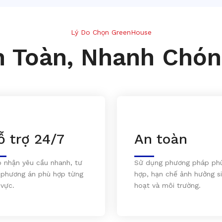
Lý Do Chọn GreenHouse
n Toàn, Nhanh Chón
ỗ trợ 24/7
An toàn
p nhận yêu cầu nhanh, tư
Sử dụng phương pháp ph
 phương án phù hợp từng
hợp, hạn chế ảnh hưởng s
 vực.
hoạt và môi trường.