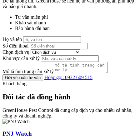
Để lại thông tin, GreenHouse sẽ liên hệ tư vấn phương án phù hợp
và báo giá nhanh.
Tư vấn miễn phí
Khảo sát nhanh
Bảo hành dài hạn
Họ và tên
Số điện thoại
Chọn dịch vụ
Khu vực cần xử lý
Mô tả tình trạng cần xử lý
Hoặc gọi: 0932 609 515
Gửi yêu cầu tư vấn
Khách hàng
Đối tác đã đồng hành
GreenHouse Pest Control đã cung cấp dịch vụ cho nhiều cá nhân,
công ty và doanh nghiệp.
PNJ Watch