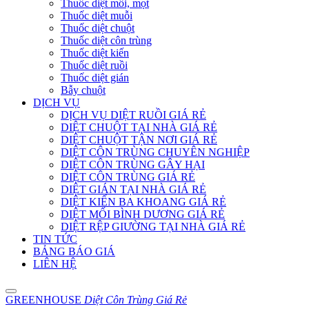
Thuốc diệt mối, mọt
Thuốc diệt muỗi
Thuốc diệt chuột
Thuốc diệt côn trùng
Thuốc diệt kiến
Thuốc diệt ruồi
Thuốc diệt gián
Bẫy chuột
DỊCH VỤ
DỊCH VỤ DIỆT RUỒI GIÁ RẺ
DIỆT CHUỘT TẠI NHÀ GIÁ RẺ
DIỆT CHUỘT TẬN NƠI GIÁ RẺ
DIỆT CÔN TRÙNG CHUYÊN NGHIỆP
DIỆT CÔN TRÙNG GÂY HẠI
DIỆT CÔN TRÙNG GIÁ RẺ
DIỆT GIÁN TẠI NHÀ GIÁ RẺ
DIỆT KIẾN BA KHOANG GIÁ RẺ
DIỆT MỐI BÌNH DƯƠNG GIÁ RẺ
DIỆT RỆP GIƯỜNG TẠI NHÀ GIÁ RẺ
TIN TỨC
BẢNG BÁO GIÁ
LIÊN HỆ
GREENHOUSE
Diệt Côn Trùng Giá Rẻ