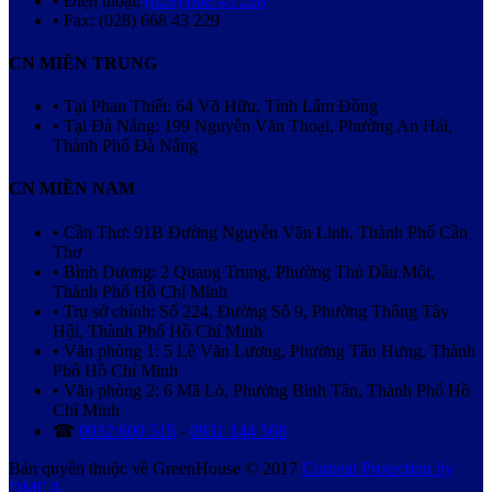
• Điện thoại:
(028) 668 43 228
• Fax: (028) 668 43 229
CN MIỀN TRUNG
• Tại Phan Thiết: 64 Võ Hữu, Tỉnh Lâm Đồng
• Tại Đà Nẵng: 199 Nguyễn Văn Thoại, Phường An Hải,
Thành Phố Đà Nẵng
CN MIỀN NAM
• Cần Thơ: 91B Đường Nguyễn Văn Linh, Thành Phố Cần
Thơ
• Bình Dương: 2 Quang Trung, Phường Thủ Dầu Một,
Thành Phố Hồ Chí Minh
• Trụ sở chính: Số 224, Đường Số 9, Phường Thông Tây
Hội, Thành Phố Hồ Chí Minh
• Văn phòng 1: 5 Lê Văn Lương, Phường Tân Hưng, Thành
Phố Hồ Chí Minh
• Văn phòng 2: 6 Mã Lò, Phường Bình Tân, Thành Phố Hồ
Chí Minh
☎
0932 609 515
-
0931 144 568
Bản quyền thuộc về GreenHouse © 2017
Content Protection by
DMCA