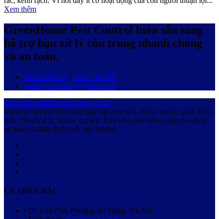
rác, kênh rạch. Vì nơi đây ít có hoạt động của con người thuận lợi...
Xem thêm
GreenHouse Pest Control luôn sẵn sàng
hỗ trợ bạn xử lý côn trùng nhanh chóng
và an toàn.
0932 609 515
-
0931 144 568
nghiagreenhouse@gmail.com
GreenHouse
Diệt côn trùng giá rẻ
Chuyên diệt trừ côn trùng gây hại như mối, muỗi, chuột, gián, kiến,
ruồi cho công ty, doanh nghiệp. Bán hóa chất kiểm soát côn trùng
an toàn và thân thiện với môi trường.
CN MIỀN BẮC
• 16 Trần Phú, Phường Hà Đông, Hà Nội