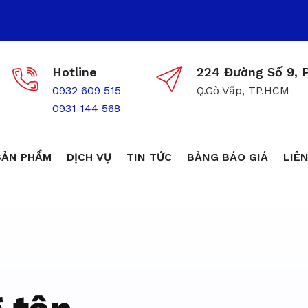
Hotline
224 Đường Số 9, P
0932 609 515
Q.Gò Vấp, TP.HCM
0931 144 568
SẢN PHẨM
DỊCH VỤ
TIN TỨC
BẢNG BÁO GIÁ
LIÊN
ôn trùng giá r