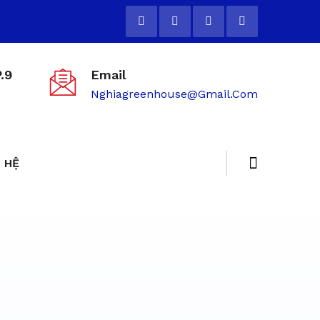
.9
Email
Nghiagreenhouse@gmail.com
 HỆ
ẻ tại TP.HCM - 