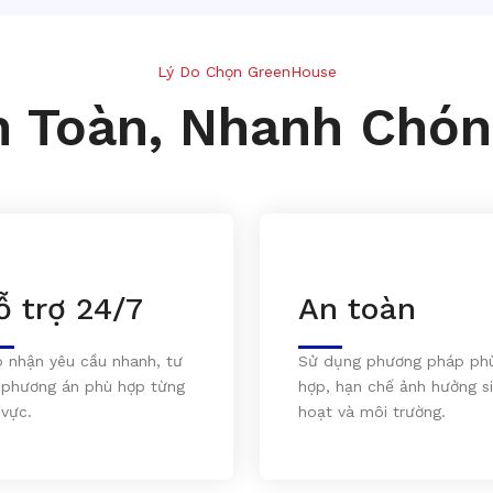
Lý Do Chọn GreenHouse
n Toàn, Nhanh Chón
ỗ trợ 24/7
An toàn
p nhận yêu cầu nhanh, tư
Sử dụng phương pháp ph
 phương án phù hợp từng
hợp, hạn chế ảnh hưởng s
 vực.
hoạt và môi trường.