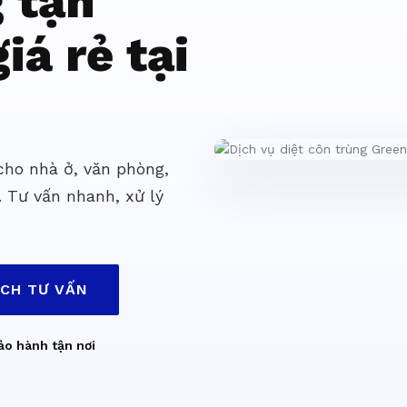
g tận
iá rẻ tại
 cho nhà ở, văn phòng,
. Tư vấn nhanh, xử lý
ỊCH TƯ VẤN
ảo hành tận nơi