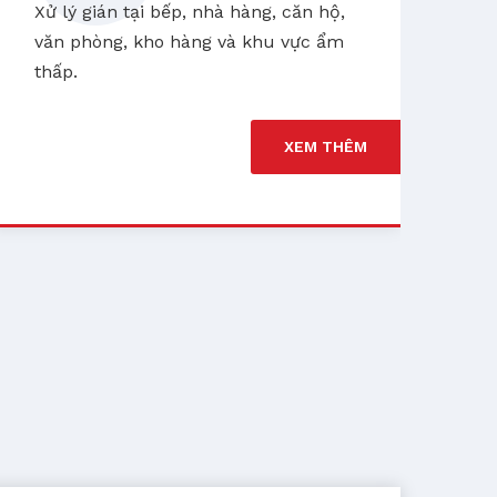
Xử lý gián tại bếp, nhà hàng, căn hộ,
văn phòng, kho hàng và khu vực ẩm
D
thấp.
Ki
ph
XEM THÊM
d