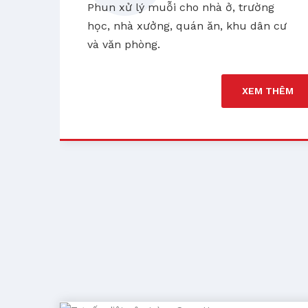
Phun xử lý muỗi cho nhà ở, trường
học, nhà xưởng, quán ăn, khu dân cư
n
và văn phòng.
n
XEM THÊM
HÊM