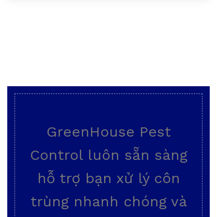
GreenHouse Pest
Control luôn sẵn sàng
hỗ trợ bạn xử lý côn
trùng nhanh chóng và