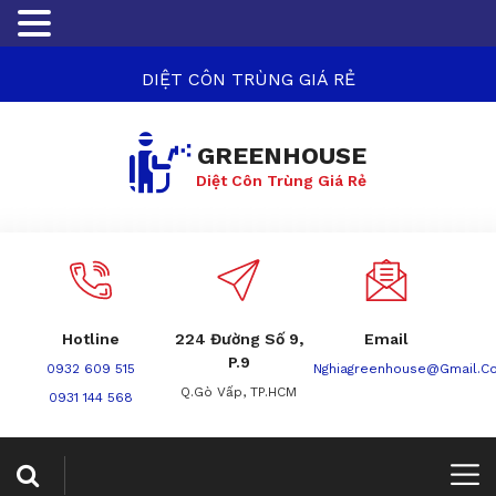
DIỆT CÔN TRÙNG GIÁ RẺ
GREENHOUSE
Diệt Côn Trùng Giá Rẻ
Hotline
224 Đường Số 9,
Email
P.9
0932 609 515
Nghiagreenhouse@gmail.c
Q.Gò Vấp, TP.HCM
0931 144 568