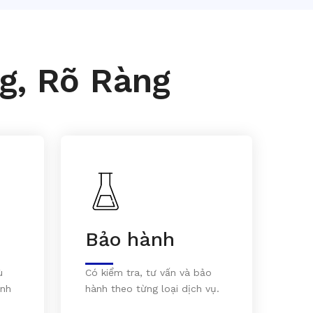
g, Rõ Ràng
Bảo hành
ù
Có kiểm tra, tư vấn và bảo
inh
hành theo từng loại dịch vụ.