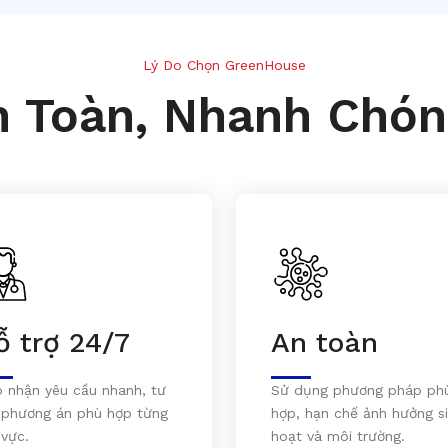
Lý Do Chọn GreenHouse
n Toàn, Nhanh Chón
ỗ trợ 24/7
An toàn
p nhận yêu cầu nhanh, tư
Sử dụng phương pháp ph
 phương án phù hợp từng
hợp, hạn chế ảnh hưởng s
 vực.
hoạt và môi trường.