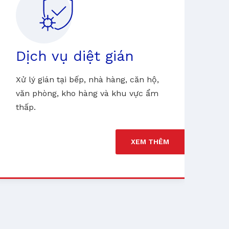
Dịch vụ diệt gián
D
Xử lý gián tại bếp, nhà hàng, căn hộ,
Ki
văn phòng, kho hàng và khu vực ẩm
ph
thấp.
d
XEM THÊM