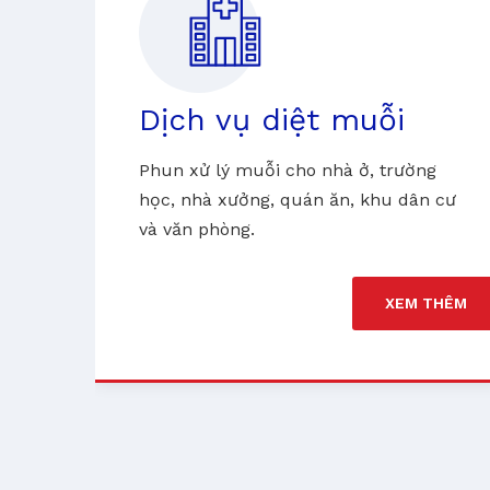
n
Dịch vụ diệt muỗi
Phun xử lý muỗi cho nhà ở, trường
học, nhà xưởng, quán ăn, khu dân cư
n
và văn phòng.
n
XEM THÊM
HÊM