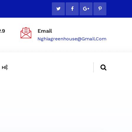
.9
Email
Nghiagreenhouse@gmail.com
 HỆ
ẻ tại TP.HCM - 