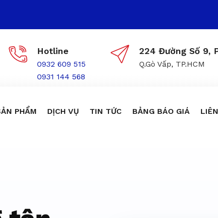
Hotline
224 Đường Số 9, P
0932 609 515
Q.Gò Vấp, TP.HCM
0931 144 568
SẢN PHẨM
DỊCH VỤ
TIN TỨC
BẢNG BÁO GIÁ
LIÊN
ôn trùng giá r