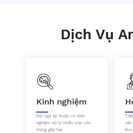
Dịch Vụ A
Kinh nghiệm
H
Đội ngũ kỹ thuật có kinh
Tiế
nghiệm xử lý nhiều loại côn
vấn
trùng gây hại.
khu