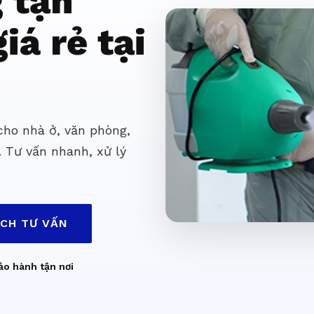
g tận
iá rẻ tại
 cho nhà ở, văn phòng,
. Tư vấn nhanh, xử lý
ỊCH TƯ VẤN
ảo hành tận nơi