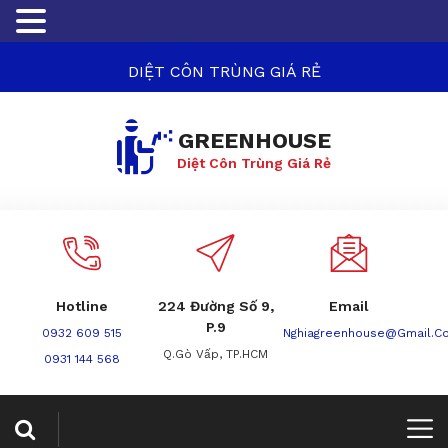
DIỆT CÔN TRÙNG GIÁ RẺ
GREENHOUSE
Diệt Côn Trùng Giá Rẻ
Hotline
224 Đường Số 9,
Email
P.9
0932 609 515
Nghiagreenhouse@gmail.c
Q.Gò Vấp, TP.HCM
0931 144 568