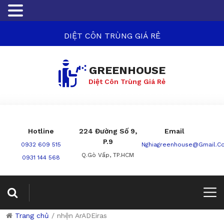
DIỆT CÔN TRÙNG GIÁ RẺ
GREENHOUSE
Diệt Côn Trùng Giá Rẻ
Hotline
224 Đường Số 9,
Email
P.9
0932 609 515
Nghiagreenhouse@gmail.c
Q.Gò Vấp, TP.HCM
0931 144 568
Trang chủ
/
nhện ArADEiras