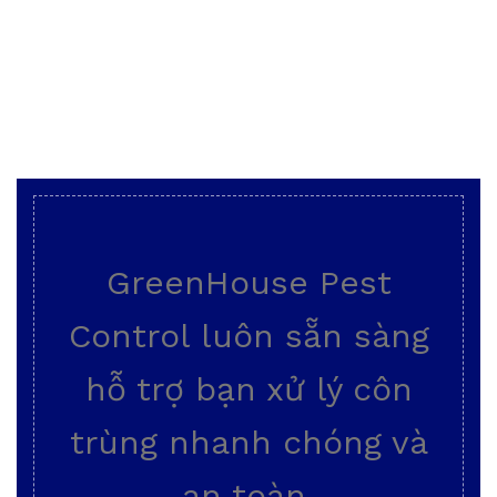
GreenHouse Pest
Control luôn sẵn sàng
hỗ trợ bạn xử lý côn
trùng nhanh chóng và
an toàn.