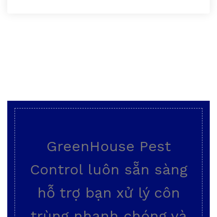
GreenHouse Pest
Control luôn sẵn sàng
hỗ trợ bạn xử lý côn
trùng nhanh chóng và