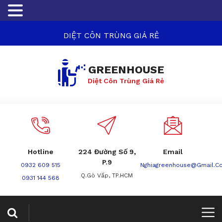
DIỆT CÔN TRÙNG GIÁ RẺ
GREENHOUSE
Diệt Côn Trùng Giá Rẻ
Hotline
224 Đường Số 9,
Email
P.9
0932 609 515
Nghiagreenhouse@gmail.c
Q.Gò Vấp, TP.HCM
0931 144 568