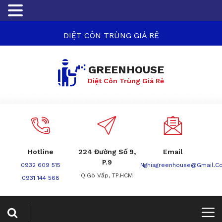
DIỆT CÔN TRÙNG GIÁ RẺ
GREENHOUSE
Diệt Côn Trùng Giá Rẻ
Hotline
224 Đường Số 9,
Email
P.9
0932 609 515
Nghiagreenhouse@gmail.c
Q.Gò Vấp, TP.HCM
0931 144 568