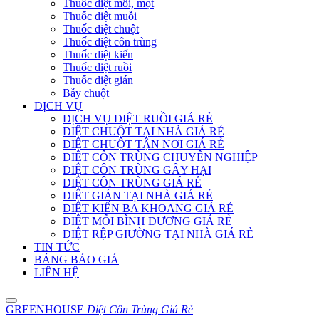
Thuốc diệt mối, mọt
Thuốc diệt muỗi
Thuốc diệt chuột
Thuốc diệt côn trùng
Thuốc diệt kiến
Thuốc diệt ruồi
Thuốc diệt gián
Bẫy chuột
DỊCH VỤ
DỊCH VỤ DIỆT RUỒI GIÁ RẺ
DIỆT CHUỘT TẠI NHÀ GIÁ RẺ
DIỆT CHUỘT TẬN NƠI GIÁ RẺ
DIỆT CÔN TRÙNG CHUYÊN NGHIỆP
DIỆT CÔN TRÙNG GÂY HẠI
DIỆT CÔN TRÙNG GIÁ RẺ
DIỆT GIÁN TẠI NHÀ GIÁ RẺ
DIỆT KIẾN BA KHOANG GIÁ RẺ
DIỆT MỐI BÌNH DƯƠNG GIÁ RẺ
DIỆT RỆP GIƯỜNG TẠI NHÀ GIÁ RẺ
TIN TỨC
BẢNG BÁO GIÁ
LIÊN HỆ
GREENHOUSE
Diệt Côn Trùng Giá Rẻ