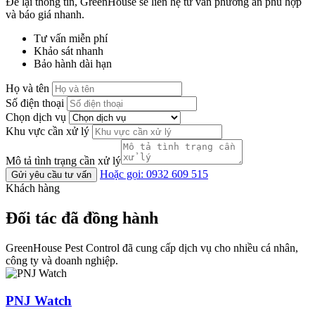
Để lại thông tin, GreenHouse sẽ liên hệ tư vấn phương án phù hợp
và báo giá nhanh.
Tư vấn miễn phí
Khảo sát nhanh
Bảo hành dài hạn
Họ và tên
Số điện thoại
Chọn dịch vụ
Khu vực cần xử lý
Mô tả tình trạng cần xử lý
Hoặc gọi: 0932 609 515
Gửi yêu cầu tư vấn
Khách hàng
Đối tác đã đồng hành
GreenHouse Pest Control đã cung cấp dịch vụ cho nhiều cá nhân,
công ty và doanh nghiệp.
PNJ Watch