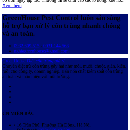
bỏ trốn ngay lập tức. Thường thì sẽ chui vào các lỗ hỏng, khe hở,...
Xem thêm
GreenHouse Pest Control luôn sẵn sàng
hỗ trợ bạn xử lý côn trùng nhanh chóng
và an toàn.
0932 609 515
-
0931 144 568
nghiagreenhouse@gmail.com
GreenHouse
Diệt côn trùng giá rẻ
Chuyên diệt trừ côn trùng gây hại như mối, muỗi, chuột, gián, kiến,
ruồi cho công ty, doanh nghiệp. Bán hóa chất kiểm soát côn trùng
an toàn và thân thiện với môi trường.
CN MIỀN BẮC
• 16 Trần Phú, Phường Hà Đông, Hà Nội