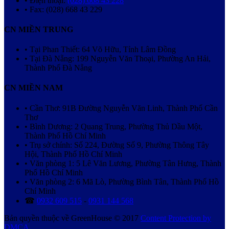
• Điện thoại:
(028) 668 43 228
• Fax: (028) 668 43 229
CN MIỀN TRUNG
• Tại Phan Thiết: 64 Võ Hữu, Tỉnh Lâm Đồng
• Tại Đà Nẵng: 199 Nguyễn Văn Thoại, Phường An Hải,
Thành Phố Đà Nẵng
CN MIỀN NAM
• Cần Thơ: 91B Đường Nguyễn Văn Linh, Thành Phố Cần
Thơ
• Bình Dương: 2 Quang Trung, Phường Thủ Dầu Một,
Thành Phố Hồ Chí Minh
• Trụ sở chính: Số 224, Đường Số 9, Phường Thông Tây
Hội, Thành Phố Hồ Chí Minh
• Văn phòng 1: 5 Lê Văn Lương, Phường Tân Hưng, Thành
Phố Hồ Chí Minh
• Văn phòng 2: 6 Mã Lò, Phường Bình Tân, Thành Phố Hồ
Chí Minh
☎
0932 609 515
-
0931 144 568
Bản quyền thuộc về GreenHouse © 2017
Content Protection by
DMCA