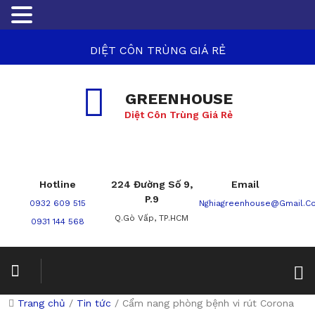
DIỆT CÔN TRÙNG GIÁ RẺ
GREENHOUSE
Diệt Côn Trùng Giá Rẻ
Hotline
224 Đường Số 9,
Email
P.9
0932 609 515
Nghiagreenhouse@gmail.c
Q.Gò Vấp, TP.HCM
0931 144 568
Trang chủ
/
Tin tức
/
Cẩm nang phòng bệnh vi rút Corona