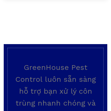
GreenHouse Pest
Control luôn sẵn sàng
hỗ trợ bạn xử lý côn
trùng nhanh chóng và