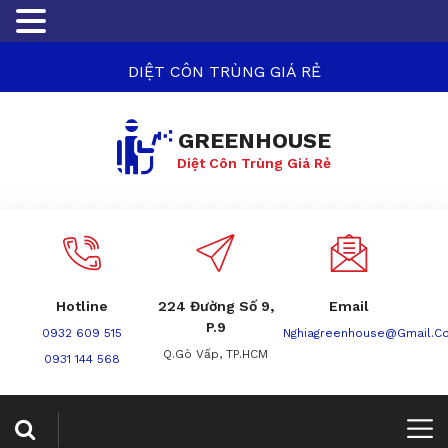
DIỆT CÔN TRÙNG GIÁ RẺ
GREENHOUSE
Diệt Côn Trùng Giá Rẻ
Hotline
224 Đường Số 9,
Email
P.9
0932 609 515
Nghiagreenhouse@gmail.c
Q.Gò Vấp, TP.HCM
0931 144 568