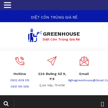
DIỆT CÔN TRÙNG GIÁ RẺ
GREENHOUSE
Diệt Côn Trùng Giá Rẻ
Hotline
224 Đường Số 9,
Email
P.9
0932 609 515
Nghiagreenhouse@gmail.c
Q.Gò Vấp, TP.HCM
0931 144 568