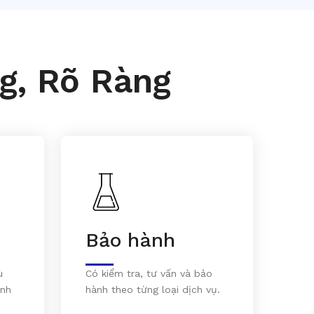
g, Rõ Ràng
Bảo hành
ù
Có kiểm tra, tư vấn và bảo
inh
hành theo từng loại dịch vụ.