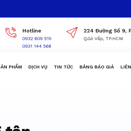
Hotline
224 Đường Số 9, P
0932 609 515
Q.Gò Vấp, TP.HCM
0931 144 568
SẢN PHẨM
DỊCH VỤ
TIN TỨC
BẢNG BÁO GIÁ
LIÊN
ôn trùng giá r