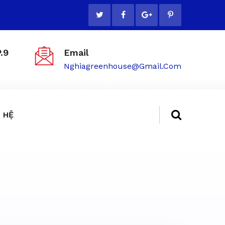
.9
Email
Nghiagreenhouse@gmail.com
 HỆ
ẻ tại TP.HCM - 