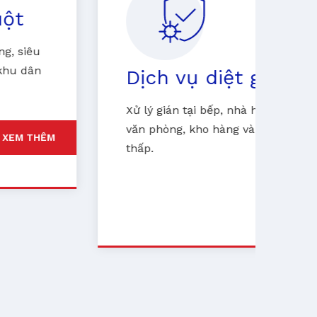
D
Ki
ph
Dịch vụ diệt gián
d
Xử lý gián tại bếp, nhà hàng, căn hộ,
văn phòng, kho hàng và khu vực ẩm
thấp.
XEM THÊM