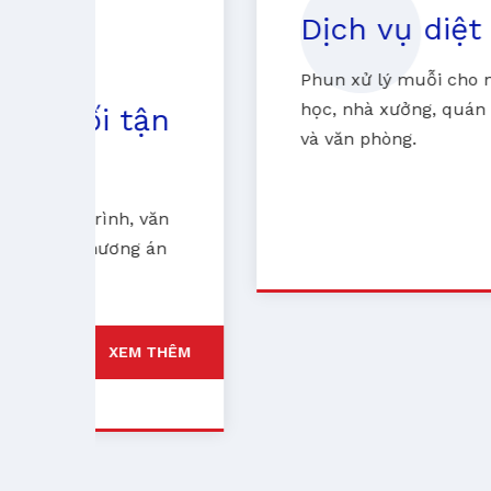
Dịch vụ diệt muỗi
Phun xử lý muỗi cho nhà ở, trường
học, nhà xưởng, quán ăn, khu dân cư
n
và văn phòng.
XEM THÊM
n
n
HÊM