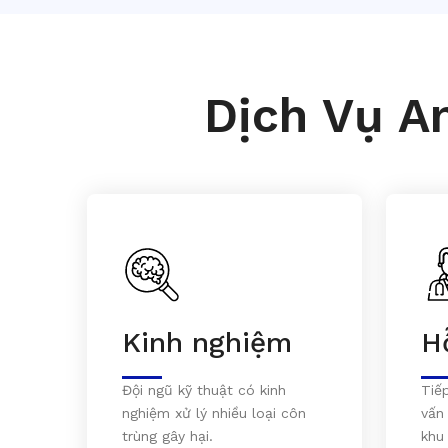
Dịch Vụ A
Kinh nghiệm
H
Đội ngũ kỹ thuật có kinh
Tiế
nghiệm xử lý nhiều loại côn
vấn
trùng gây hại.
khu