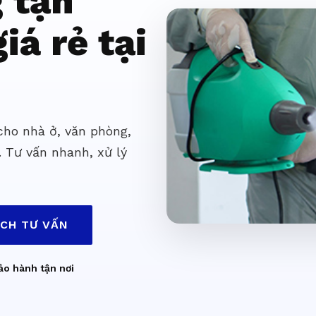
g tận
iá rẻ tại
 cho nhà ở, văn phòng,
. Tư vấn nhanh, xử lý
ỊCH TƯ VẤN
ảo hành tận nơi