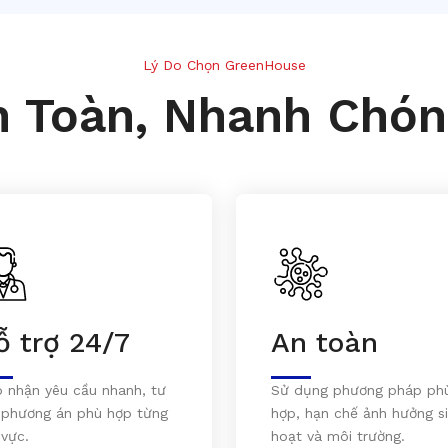
Lý Do Chọn GreenHouse
n Toàn, Nhanh Chón
ỗ trợ 24/7
An toàn
p nhận yêu cầu nhanh, tư
Sử dụng phương pháp ph
 phương án phù hợp từng
hợp, hạn chế ảnh hưởng s
 vực.
hoạt và môi trường.