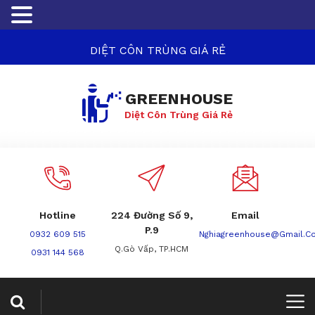
DIỆT CÔN TRÙNG GIÁ RẺ
GREENHOUSE
Diệt Côn Trùng Giá Rẻ
Hotline
224 Đường Số 9,
Email
P.9
0932 609 515
Nghiagreenhouse@gmail.c
Q.Gò Vấp, TP.HCM
0931 144 568