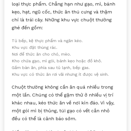
loại thực phẩm. Chẳng hạn như gạo, mì, bánh
kẹo, hạt, ngũ cốc, thức ăn thú cưng và thậm
chí là trái cây. Những khu vực chuột thường
ghé đến gồm:
Tủ bếp, kệ thực phẩm và ngăn kéo.
Khu vực đặt thùng rác.
Nơi để thức ăn cho chó, mèo.
Kho chứa gạo, mì gói, bánh kẹo hoặc đồ khô.
Gầm bàn ăn, phía sau tủ lạnh, bếp gas.
Khu vực có thức ăn rơi vãi nhưng ít được vệ sinh.
Chuột thường không cần ăn quá nhiều trong
một lần. Chúng có thể gặm thử ở nhiều vị trí
khác nhau, kéo thức ăn về nơi kín đáo. Vì vậy,
một gói mì bị thủng, túi gạo có vết cắn nhỏ
đều có thể là cảnh báo sớm.