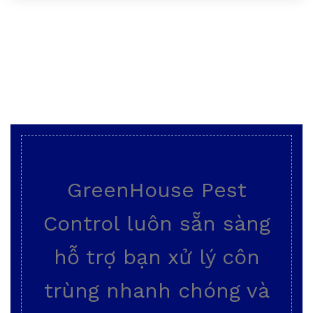
GreenHouse Pest
Control luôn sẵn sàng
hỗ trợ bạn xử lý côn
trùng nhanh chóng và