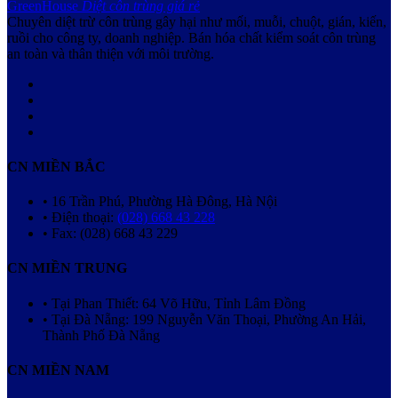
GreenHouse
Diệt côn trùng giá rẻ
Chuyên diệt trừ côn trùng gây hại như mối, muỗi, chuột, gián, kiến,
ruồi cho công ty, doanh nghiệp. Bán hóa chất kiểm soát côn trùng
an toàn và thân thiện với môi trường.
CN MIỀN BẮC
• 16 Trần Phú, Phường Hà Đông, Hà Nội
• Điện thoại:
(028) 668 43 228
• Fax: (028) 668 43 229
CN MIỀN TRUNG
• Tại Phan Thiết: 64 Võ Hữu, Tỉnh Lâm Đồng
• Tại Đà Nẵng: 199 Nguyễn Văn Thoại, Phường An Hải,
Thành Phố Đà Nẵng
CN MIỀN NAM