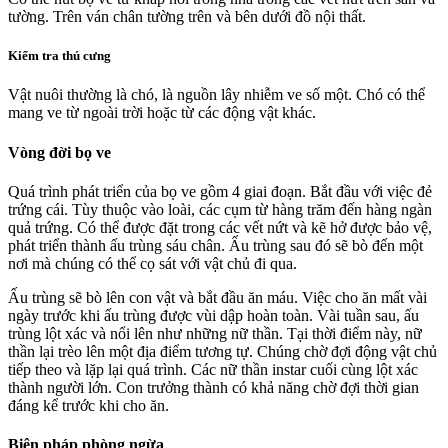
tường. Trên ván chân tường trên và bên dưới đồ nội thất.
Kiểm tra thú cưng
Vật nuôi thường là chó, là nguồn lây nhiễm ve số một. Chó có thể
mang ve từ ngoài trời hoặc từ các động vật khác.
Vòng đời bọ ve
Quá trình phát triển của bọ ve gồm 4 giai đoạn. Bắt đầu với việc đẻ
trứng cái. Tùy thuộc vào loài, các cụm từ hàng trăm đến hàng ngàn
quả trứng. Có thể được đặt trong các vết nứt và kẽ hở được bảo vệ,
phát triển thành ấu trùng sáu chân. Ấu trùng sau đó sẽ bò đến một
nơi mà chúng có thể cọ sát với vật chủ đi qua.
Ấu trùng sẽ bò lên con vật và bắt đầu ăn máu. Việc cho ăn mất vài
ngày trước khi ấu trùng được vùi dập hoàn toàn. Vài tuần sau, ấu
trùng lột xác và nổi lên như những nữ thần. Tại thời điểm này, nữ
thần lại trèo lên một địa điểm tương tự. Chúng chờ đợi động vật chủ
tiếp theo và lặp lại quá trình. Các nữ thần instar cuối cùng lột xác
thành người lớn. Con trưởng thành có khả năng chờ đợi thời gian
đáng kể trước khi cho ăn.
Biện pháp phòng ngừa