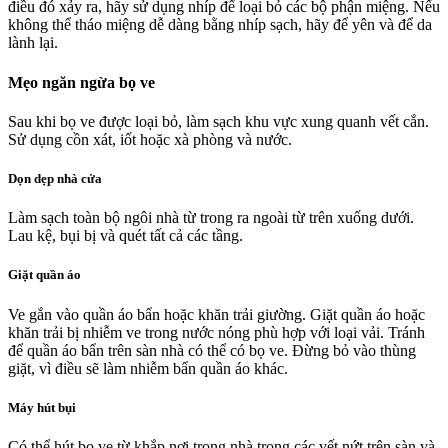
điều đó xảy ra, hãy sử dụng nhíp để loại bỏ các bộ phận miệng. Nếu
không thể tháo miệng dễ dàng bằng nhíp sạch, hãy để yên và để da
lành lại.
Mẹo ngăn ngừa bọ ve
Sau khi bọ ve được loại bỏ, làm sạch khu vực xung quanh vết cắn.
Sử dụng cồn xát, iốt hoặc xà phòng và nước.
Dọn dẹp nhà cửa
Làm sạch toàn bộ ngôi nhà từ trong ra ngoài từ trên xuống dưới.
Lau kệ, bụi bị và quét tất cả các tầng.
Giặt quần áo
Ve gắn vào quần áo bẩn hoặc khăn trải giường. Giặt quần áo hoặc
khăn trải bị nhiễm ve trong nước nóng phù hợp với loại vải. Tránh
để quần áo bẩn trên sàn nhà có thể có bọ ve. Đừng bỏ vào thùng
giặt, vì điều sẽ làm nhiễm bẩn quần áo khác.
Máy hút bụi
Có thể hút bọ ve từ khắp nơi trong nhà trong các vết nứt trên sàn và