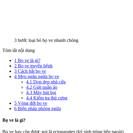
3 bước loại bỏ bọ ve nhanh chóng
Tóm tắt nội dung
1
Bọ ve là gì?
2
Bọ ve truyền bệnh
3
Cách bắt bọ ve
4
Mẹo ngăn ngừa bọ ve
4.1
Dọn dẹp nhà cửa
4.2
Giặt quần áo
4.3
Máy hút bụi
4.4
Kiểm tra thú cưng
5
Vòng đời bọ ve
6
Biện pháp phòng ngừa
Bọ ve là gì?
Bọ ve hay còn được gọi là ectoparaites (ký sinh trùng bên ngoài) .