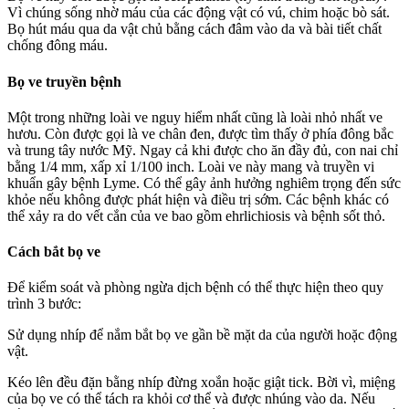
Vì chúng sống nhờ máu của các động vật có vú, chim hoặc bò sát.
Bọ hút máu qua da vật chủ bằng cách đâm vào da và bài tiết chất
chống đông máu.
Bọ ve truyền bệnh
Một trong những loài ve nguy hiểm nhất cũng là loài nhỏ nhất ve
hươu. Còn được gọi là ve chân đen, được tìm thấy ở phía đông bắc
và trung tây nước Mỹ. Ngay cả khi được cho ăn đầy đủ, con nai chỉ
bằng 1/4 mm, xấp xỉ 1/100 inch. Loài ve này mang và truyền vi
khuẩn gây bệnh Lyme. Có thể gây ảnh hưởng nghiêm trọng đến sức
khỏe nếu không được phát hiện và điều trị sớm. Các bệnh khác có
thể xảy ra do vết cắn của ve bao gồm ehrlichiosis và bệnh sốt thỏ.
Cách bắt bọ ve
Để kiểm soát và phòng ngừa dịch bệnh có thể thực hiện theo quy
trình 3 bước:
Sử dụng nhíp để nắm bắt bọ ve gần bề mặt da của người hoặc động
vật.
Kéo lên đều đặn bằng nhíp đừng xoắn hoặc giật tick. Bời vì, miệng
của bọ ve có thể tách ra khỏi cơ thể và được nhúng vào da. Nếu