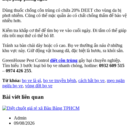
Dùng thuốc chống côn trùng có chứa 20% DEET cho vùng da bị
phơi nhiễm. Cũng có thể mặc quần áo có chất chống thấm để bảo vệ
nhiều hơn.
Kiểm tra khắp cơ thể để tìm bọ ve vào cuối ngày. Đi tắm có thể giúp
rửa trôi mọi thứ có thể bỏ lỡ.
Tránh xa bàn chải dày hoặc cỏ cao. Bọ ve thường ẩn náu ở những
khu vực này. Giữ động vật hoang dã, đặc biệt là hươu, ra khỏi sân.
GreenHouse Pest Control
diệt côn trùng
gây hại chuyên nghiệp.
Tìm hiểu 3 bước loại bỏ bọ ve nhanh chóng, hotline:
0932 609 515
–
0974 426 255
.
Từ khóa:
bọ ve là gì
,
bọ ve truyền bệnh
,
cách bắt bọ ve
,
mẹo ngăn
ngừa bọ ve
,
vòng đời bọ ve
Bài viết liên quan
Admin
09/08/2026