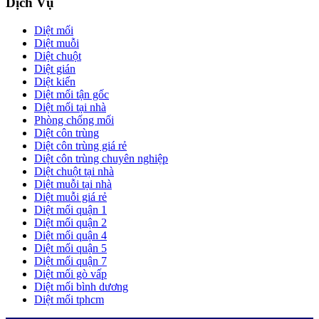
Dịch Vụ
Diệt mối
Diệt muỗi
Diệt chuột
Diệt gián
Diệt kiến
Diệt mối tận gốc
Diệt mối tại nhà
Phòng chống mối
Diệt côn trùng
Diệt côn trùng giá rẻ
Diệt côn trùng chuyên nghiệp
Diệt chuột tại nhà
Diệt muỗi tại nhà
Diệt muỗi giá rẻ
Diệt mối quận 1
Diệt mối quận 2
Diệt mối quận 4
Diệt mối quận 5
Diệt mối quận 7
Diệt mối gò vấp
Diệt mối bình dương
Diệt mối tphcm