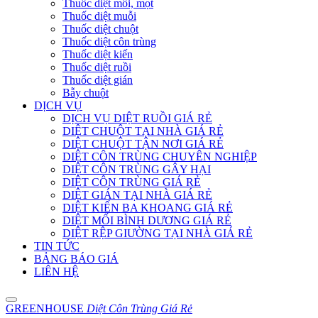
Thuốc diệt mối, mọt
Thuốc diệt muỗi
Thuốc diệt chuột
Thuốc diệt côn trùng
Thuốc diệt kiến
Thuốc diệt ruồi
Thuốc diệt gián
Bẫy chuột
DỊCH VỤ
DỊCH VỤ DIỆT RUỒI GIÁ RẺ
DIỆT CHUỘT TẠI NHÀ GIÁ RẺ
DIỆT CHUỘT TẬN NƠI GIÁ RẺ
DIỆT CÔN TRÙNG CHUYÊN NGHIỆP
DIỆT CÔN TRÙNG GÂY HẠI
DIỆT CÔN TRÙNG GIÁ RẺ
DIỆT GIÁN TẠI NHÀ GIÁ RẺ
DIỆT KIẾN BA KHOANG GIÁ RẺ
DIỆT MỐI BÌNH DƯƠNG GIÁ RẺ
DIỆT RỆP GIƯỜNG TẠI NHÀ GIÁ RẺ
TIN TỨC
BẢNG BÁO GIÁ
LIÊN HỆ
GREENHOUSE
Diệt Côn Trùng Giá Rẻ