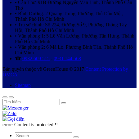
• Cần Thơ: 91B Đường Nguyễn Văn Linh, Thành Phố Cần
Thơ
• Bình Dương: 2 Quang Trung, Phường Thủ Dầu Một,
Thành Phố Hồ Chí Minh
• Trụ sở chính: Số 224, Đường Số 9, Phường Thông Tây
Hội, Thành Phố Hồ Chí Minh
• Văn phòng 1: 5 Lê Văn Lương, Phường Tân Hưng, Thành
Phố Hồ Chí Minh
• Văn phòng 2: 6 Mã Lò, Phường Bình Tân, Thành Phố Hồ
Chí Minh
☎
0932 609 515
-
0931 144 568
Bản quyền thuộc về GreenHouse © 2017
Content Protection by
DMCA
Sitemap
error:
Content is protected !!